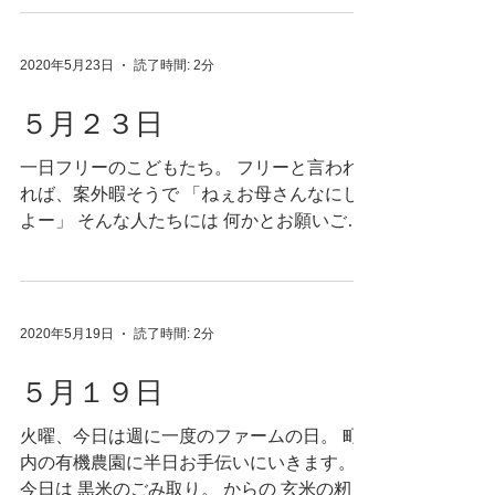
ヒリヒリになったので 今日は、ほらエコバ
ーックっ♪ エコバックは街でも便利ですが 山
でも便利です。...
2020年5月23日
読了時間: 2分
５月２３日
一日フリーのこどもたち。 フリーと言われ
れば、案外暇そうで 「ねぇお母さんなにし
よー」 そんな人たちには 何かとお願いごと
をすると叶えてくれます。 夕方五時、さて
夕食の支度を始めようという時。 もっちゃ
ん、台所に参上。 「ごはんの準備手伝うよ
っ♪」 ありがたいです、なんせ。...
2020年5月19日
読了時間: 2分
５月１９日
火曜、今日は週に一度のファームの日。 町
内の有機農園に半日お手伝いにいきます。
今日は 黒米のごみ取り。 からの 玄米の籾摺