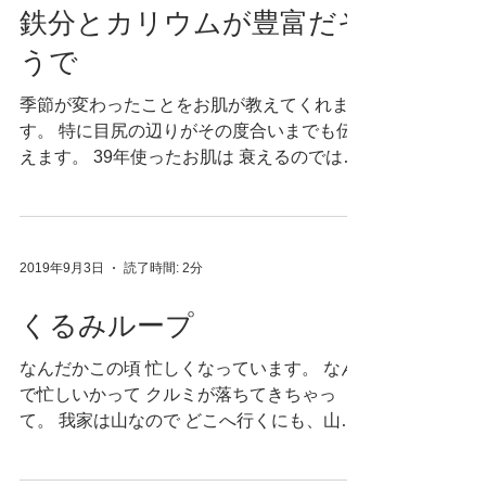
鉄分とカリウムが豊富だそ
うで
季節が変わったことをお肌が教えてくれま
す。 特に目尻の辺りがその度合いまでも伝
えます。 39年使ったお肌は 衰えるのではな
く 新たな能力を取得しているとも言えま
す。 こどもたちの新しい肌では 感知しない
微小な変化も見逃しませんから 高感度で
す。 さて。...
2019年9月3日
読了時間: 2分
くるみループ
なんだかこの頃 忙しくなっています。 なん
で忙しいかって クルミが落ちてきちゃっ
て。 我家は山なので どこへ行くにも、山を
まず下りるんですが その下りる道々に、く
るみが落ちているんです。 車で踏むとパチ