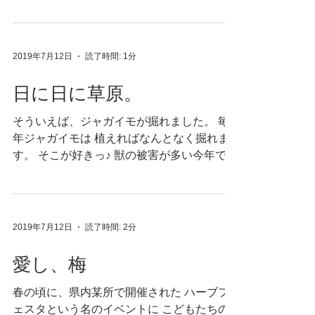
っとお手伝いに行っています。 そちらの農
園は、自然農園を謳う有機栽培。 主にはお
米、その他野菜、雑穀、果樹など とても丁
寧につくっています。...
2019年7月12日
読了時間: 1分
日に日に草原。
そういえば、ジャガイモが掘れました。 毎
年ジャガイモは 植えればなんとなく掘れま
す。 そこが好きっ♪ 獣の被害が多い今年です
が 植えたてに何度か掘り起こされたくらい
で 収穫はなんとかまともなくらい獲れたの
で めでたしです。 雨が多いので、...
2019年7月12日
読了時間: 2分
愛し、梅
春の頃に、県内某所で開催された ハーブフ
ェスタという名のイベントに こどもたちの