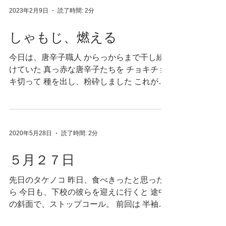
2023年2月9日
読了時間: 2分
しゃもじ、燃える
今日は、唐辛子職人 からっからまで干し続
けていた 真っ赤な唐辛子たちを チョキチョ
キ切って 種を出し、粉砕しました これがな
かなかの量で 半日仕事 しかも 唐辛子を触っ
た手が凶器！ 目を掻いたり鼻の下を触った
ら ヒリヒリして大変です こんなに大量にこ
の作業をしたのは...
2020年5月28日
読了時間: 2分
５月２７日
先日のタケノコ 昨日、食べきったと思った
ら 今日も、下校の彼らを迎えに行くと 途中
の斜面で、ストップコール。 前回は 半袖に
タケノコを抱っこして帰って みんなで腕が