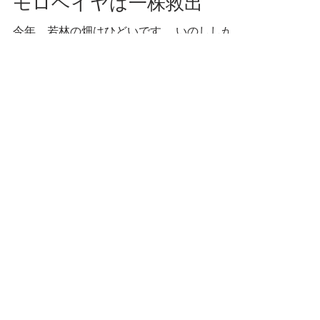
モロヘイヤは一株救出
今年、若林の畑はひどいです。 いのししが
何度も来て もう本当、ぐちゃぐちゃ。 秋の
玉ねぎに始まり 冬を過ぎて春になってみれ
ば 植えた苗は土の上に転げてるし じゃがい
もは掘られるし 種をまいた畝は踏み散らか
されてるし がっかりです。...
この頃
せいかつ部
お知らせ
少年少女
どうでもいいこと
ごはん
暮らす家
スナンタええとこ
食べるもの
本
仕事