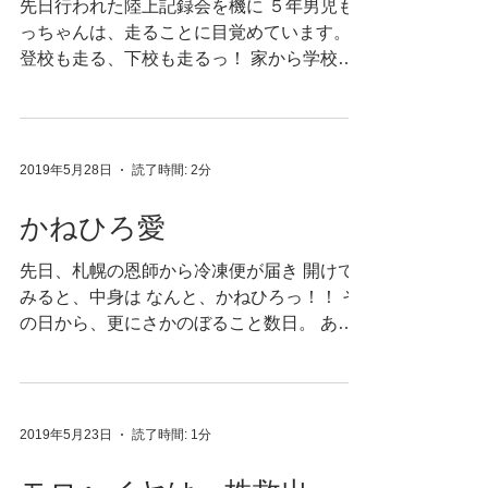
先日行われた陸上記録会を機に ５年男児も
っちゃんは、走ることに目覚めています。
登校も走る、下校も走るっ！ 家から学校ま
では 山道の下り、彼らの足で通常３０分。
この頃では その道のりを、２０分足らずで
行くようです。 帰りはその道を上るので...
2019年5月28日
読了時間: 2分
かねひろ愛
先日、札幌の恩師から冷凍便が届き 開けて
みると、中身は なんと、かねひろっ！！ そ
の日から、更にさかのぼること数日。 ある
朝のもっちゃんが 深刻な面持ちで言うので
す↓ 「ぼく今年の夏は、仕事がなくても札幌
に行きたい。」 いつも札幌へは、若林のお
仕事のついでで行っており...
2019年5月23日
読了時間: 1分