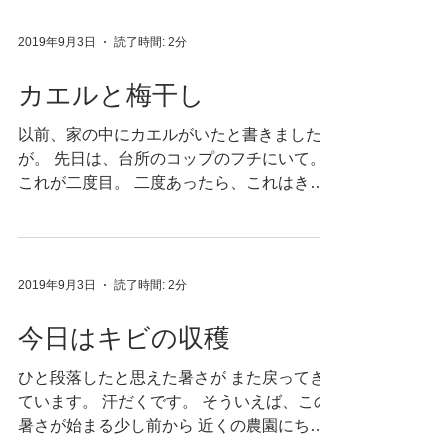
ンパチン言って その度に 「ああ、くるみ、
美味しいくるみ・・・」...
2019年9月3日
読了時間: 2分
カエルと梅干し
以前、家の中にカエルがいたと書きました
が。 先日は、台所のコップのフチにいて。
これが二度目。 二度あったら、これはきっ
と三度目もあるよね と話していたら。 昨
日、取り込んだ洗濯物にひっついていてカエ
ル。 もしかして、同じ個体なのかしら。 と
なれば...
2019年9月3日
読了時間: 2分
今日はキビの収穫
ひと段落したと思えた暑さが また戻ってき
ています。 汗だくです。 そういえば、この
暑さが始まる少し前から 近くの農園にちょ