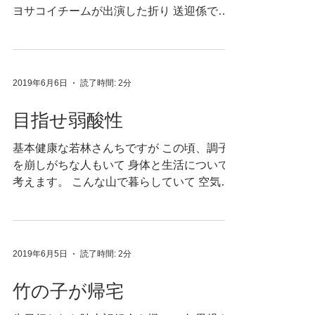
ヨサコイチームが出演した折り 送迎係で同
行しました。 ヨサコイの活動は 介護施設の
慰問や近隣市町村の各種お祭り イベント、
コンクールなどで 長男のサッカーみたいに
バスなんてないので...
2019年6月6日
読了時間: 2分
目指せ弱酸性
基本健康な若林さんちですが この頃、調子
を崩しがちな人もいて 身体と生活について
考えます。 こんな山で暮らしていて 空気も
水もきれいだし 仕事はフレキシブル。 食べ
るものは粗食、外食も少なく 朝ごはんも毎
朝食べて 早寝早起きがナチュラル。 働き過
ぎてないし...
2019年6月5日
読了時間: 2分
竹の子が帰宅