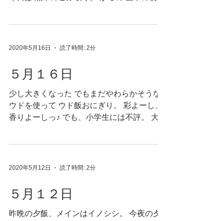
り。 からの 落花生畑の草取り。 気まぐれ天
気のお陰で 今日の作業は三本立て。 そして
帰りには 箱いっぱいのはねだしイチゴと玄
米とお野菜。...
2020年5月16日
読了時間: 2分
５月１６日
少し大きくなった でもまだやわらかそうな
ウドを使って ウド飯おにぎり。 彩よーし、
香りよーしっ♪ でも、小学生には不評。 大人
の味です。 ちぇ。 さて。 今年の春は、野遊
びがお盛ん。 ハーブも増えたし、野草も毎
日食べたし スナンタ内もいっぱい俳諧した
し...
2020年5月12日
読了時間: 2分
５月１２日
昨晩の夕飯、メインはイノシシ。 今夜の夕