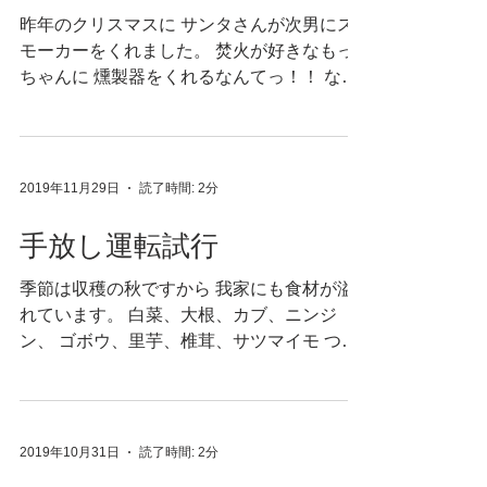
昨年のクリスマスに サンタさんが次男にス
モーカーをくれました。 焚火が好きなもっ
ちゃんに 燻製器をくれるなんてっ！！ なん
てハイセンスなサンタ素敵。 （だって我が
家は木工房ですから チップには困りませ
ん。） プレゼントを受け取ったその日から...
2019年11月29日
読了時間: 2分
手放し運転試行
季節は収穫の秋ですから 我家にも食材が溢
れています。 白菜、大根、カブ、ニンジ
ン、 ゴボウ、里芋、椎茸、サツマイモ つい
でにじゃがいも、玉ねぎも。 今年は畑をだ
いぶさぼったので 上記の食材のうち、我家
産はじゃがいものみ。 今年も、植えずして
豊作。...
2019年10月31日
読了時間: 2分