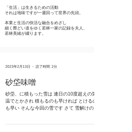
「生活」は生きるための活動
それは地味ですが一週回って世界の先頭。
本業と生活の快活な融合をめざし
細く際どい道をゆく若林一家の記録を夫人、
若林美緒が綴ります。
2023年2月13日
読了時間: 2分
砂垈味噌
砂垈、に積もった雪は 連日の10度超えの気
温でとかされ 積もるのも早ければ とけるの
も早い そんな今回の雪です さて 雪解けのイ
マイチなコンディションですが 週末、味噌
作りを決行 味噌作りは 麹やさんに、麹と一
緒に 味噌作りにつかう道具一式を借ります...