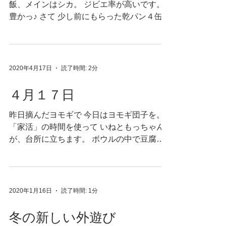
飯、メインはシカ。 ジビエ率が高いです。
豊かっ♪ さて 少し前にもらった乾パン４缶。
乾パン好きの子どもたちは沸きました。 沸
きましたが 缶の裏には 「2014」との記載。
あれ。 2020年の今 これはこれは貴重な...
2020年4月17日
読了時間: 2分
４月１７日
昨日摘んだヨモギで 今日はヨモギ団子を。
「家活」の時間を使って いねともっちゃん
が、台所に立ちます。 ボウルの中で豆腐を
潰すというだけで 大盛り上がりの彼らは そ
れを捏ねたり、丸めたり お湯に入れたり、
浮いてきたり その工程にいちいちわーわー
言います。...
2020年1月16日
読了時間: 1分
冬の新しい外遊び