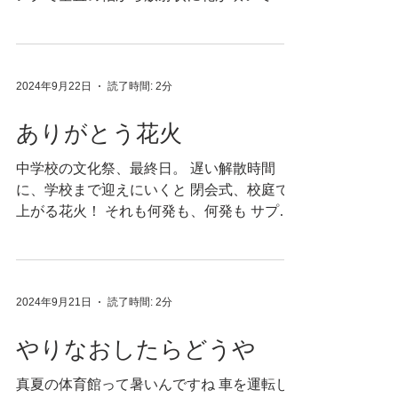
べ散らかしたとうもろこしの軸みたいな か
わいい花です。 さて すっかり抜け殻の娘と
温泉に行こうと約束の今日。 だってあれで
す。...
2024年9月22日
読了時間: 2分
ありがとう花火
中学校の文化祭、最終日。 遅い解散時間
に、学校まで迎えにいくと 閉会式、校庭で
上がる花火！ それも何発も、何発も サプラ
イズだったそうで 後に合流した娘は 指の間
をぴたりとつけた掌で 鼻を押さえて、やば
かったやばかった言っており 泣くのかと思
ったら...
2024年9月21日
読了時間: 2分
やりなおしたらどうや
真夏の体育館って暑いんですね 車を運転し