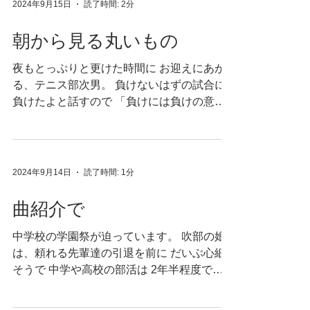
2024年9月15日
読了時間: 2分
朝から見る丸いもの
夜もとっぷりと更けた時間に お迎えにあが
る、テニス部次男。 負けないはずの試合に
負けたよと話すので 「負けには負けの意味
があるよ」と返し 「ねぇ今さぁ、いいこと
言ったっぽかったね！」 ストーリーにあげ
てもいいよと 調子づく母に、傷心の次男は
「なんのだよ」 だねー、そうだねー...
2024年9月14日
読了時間: 1分
曲紹介で
中学校の学園祭が迫っています。 吹部の娘
は、頼れる先輩達の引退を前に だいぶ心細
そうで 中学や高校の部活は 2年半程度で終
わってしまうので あっという間です。 それ
もあっという間なのだから 先輩がいなくな