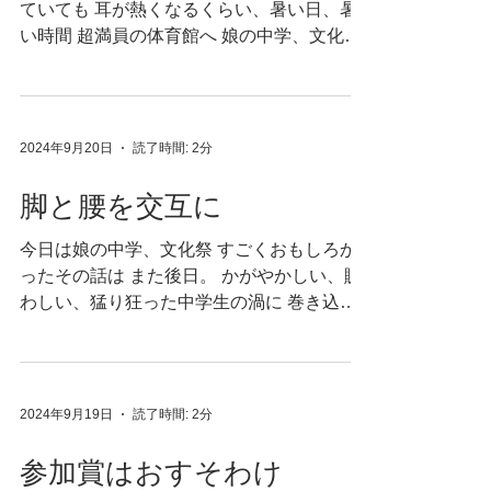
ていても 耳が熱くなるくらい、暑い日、暑
い時間 超満員の体育館へ 娘の中学、文化
祭。 お兄さん達の年も見ているから もう何
度も見ているんですが それにしても今年
は、みんな序盤から上がっていて...
2024年9月20日
読了時間: 2分
脚と腰を交互に
今日は娘の中学、文化祭 すごくおもしろか
ったその話は また後日。 かがやかしい、賑
わしい、猛り狂った中学生の渦に 巻き込ま
れにいく前に、立ち寄ったのは 町の議場。
近しい議員が、予算案に反対するよというの
で 傍聴に行ってきました。 長から議会に提
出された予算を...
2024年9月19日
読了時間: 2分
参加賞はおすそわけ