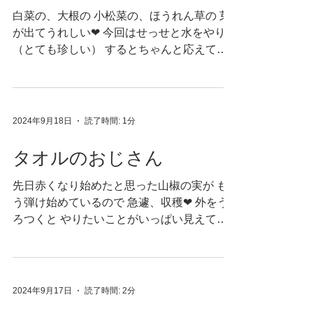
白菜の、大根の 小松菜の、ほうれん草の 芽
が出てうれしい❤︎ 今回はせっせと水をやり
（とても珍しい） するとちゃんと応えてく
れるものですね 発芽、早い！ しかしなぁ、
ここから 虫だ、猿だ、鹿だ、そもそも土だ
という問題をくぐりぬけ 私たちのお口に入
るお野菜に...
2024年9月18日
読了時間: 1分
タオルのおじさん
先日赤くなり始めたと思った山椒の実が も
う弾け始めているので 急遽、収穫❤︎ 外をう
ろつくと やりたいことがいっぱい見えてき
ます 今日は、ちょっと手をだす余裕があり
ます こんな日はいいなぁ。 外はいいですね
もう少し、外にいやすくなる季節が楽しみ...
2024年9月17日
読了時間: 2分