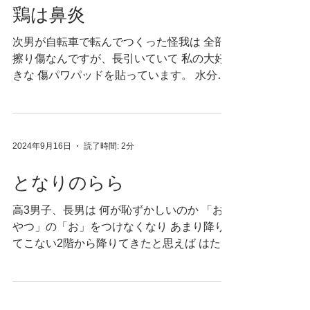
鶏は鼻炎
次男が自転車で転んでつくった怪我は 全部
擦り傷なんですが、長引いていて 私の大好
きな 傷パワパッドを貼っています。 水分を
吸収する傷パワーパッドは 汗をかくと汗も
吸ってしまい スポーツする人にはあまり長
持ちしないようで じゃんじゃん貼り替える
んですが...
2024年9月16日
読了時間: 2分
となりのらら
高3男子、長男は 何が恥ずかしいのか 「お
やつ」の「お」をつけなくなり あまり降り
てこない2階から降りてきたと思えば はたま
た帰宅したと思えば そして私が帰宅したと
思えば やってきて「やつ」 と要求します。
この辺りのシュールでキュートな長男の所業
に...