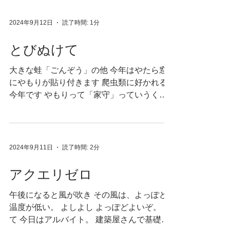
ってしまう のは それに増して、あっという
間。...
2024年9月12日
読了時間: 1分
とびぬけて
大きな蛙「ごんぞう」の他 今年はやたら窓
にやもりが貼り付きます 爬虫類に好かれる
今年です やもりって「家守」っていうくら
いだから なんかやっぱり、危ういのかしら
我が家 多い日は 台所の窓に2匹 2階の窓に2
匹 その中に勤勉な子がひとりいて その子は
毎日、貼り付きます、台所。...
2024年9月11日
読了時間: 2分
アクエリゼロ
午後になると風が吹き その風は、よっぽど
温度が低い。 よしよし よっぽどよいぞ。 さ
て 今日はアルバイト。 建築屋さんで基礎の