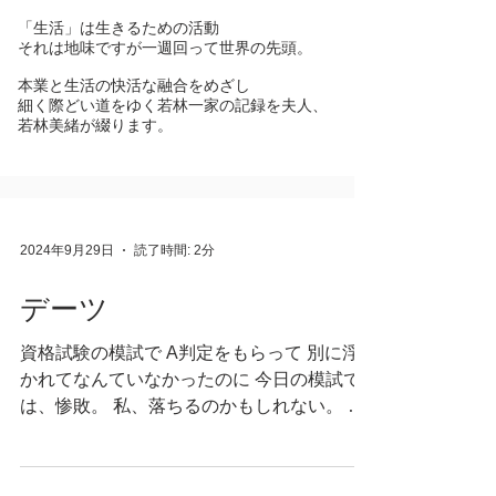
「生活」は生きるための活動
それは地味ですが一週回って世界の先頭。
本業と生活の快活な融合をめざし
細く際どい道をゆく若林一家の記録を夫人、
若林美緒が綴ります。
2024年9月29日
読了時間: 2分
デーツ
資格試験の模試で A判定をもらって 別に浮
かれてなんていなかったのに 今日の模試で
は、惨敗。 私、落ちるのかもしれない。 そ
こに、同じく受験生の息子がかける言葉は
「日頃の行いだよ」 だね、そうだね 日頃の
行いって 何かと長男が言っている彼なりの