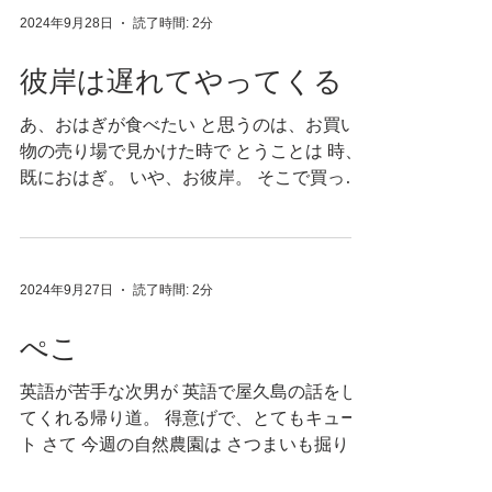
おもしろワードなんですが...
2024年9月28日
読了時間: 2分
彼岸は遅れてやってくる
あ、おはぎが食べたい と思うのは、お買い
物の売り場で見かけた時で とうことは 時、
既におはぎ。 いや、お彼岸。 そこで買って
帰ればいいものを 買って帰るのは材料。 あ
まり言いたくないですが 少しだけばたばた
しているこの頃 でもつくったおはぎを食べ
たいなぁ。...
2024年9月27日
読了時間: 2分
ぺこ
英語が苦手な次男が 英語で屋久島の話をし
てくれる帰り道。 得意げで、とてもキュー
ト さて 今週の自然農園は さつまいも掘り❤︎
こちら自然農園はプロですから よく育った