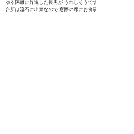
ゆる隔離に昇進した長男が うれしそうです
台所は流石に出禁なので 窓際の席にお食事
など運んで差し上げると なによ、王様じゃ
ないの コロナの人は最初つらいけど その後
ちょっとずつ昇進して 最後王様になり その
後 数日お留守にした日常の重荷を、一気に
背負うわけで...
この頃
せいかつ部
お知らせ
少年少女
どうでもいいこと
ごはん
暮らす家
スナンタええとこ
食べるもの
本
仕事
エキサイティン