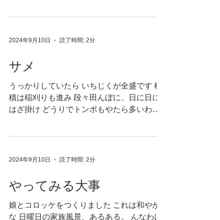
鉄筋を組みます。 基本、動画制作員として
雇われていますが あまりいろいろ面白がる
ので あらゆるこことに用いられています。
現場に同行できることは...
2024年9月10日
読了時間: 2分
サメ
うっかりしていたら いちじくが全盛です 穂
積は稲刈りも進み 段々田んぼに、日に日に
はざ掛け どうりでトンボもやたら多いわけ
です。 その割にまだ暑くて 夕方なのに暑い
なぁと思って え？ お熱？ 息子からコロナ、
今更届いたかしら 心配の甲斐もなく、元気
なんですが つまりは...
2024年9月10日
読了時間: 2分
やってみる大事
娘とコロッケをつくりました これは和やか
な 日曜日の家族風景、あるある。 んなわけ