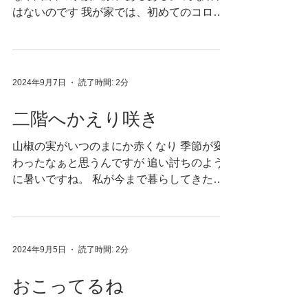
はないのです 我が家では、初めてのコロッ
ケ作り。 私が台所を牛耳るようになって２
０年 初めての、まともなお家コロッケ。 小
麦粉をつけて卵をつけてパン粉をつけて と
いう工程が 許せないのです。...
2024年9月7日
読了時間: 2分
二階へかえり咲き
山椒の実がいつのまにか赤くなり 季節が変
わったなぁと思うんですが 追い討ちのよう
に暑いですね。 私が今まで暮らしてきた東
北や北海道に比べて 山梨の空の青さは革命
的で 歳を取っても空の青いところで暮らし
たいなと 思うに至るんですが 空が青いとい
うことは...
2024年9月5日
読了時間: 2分
おこってるね