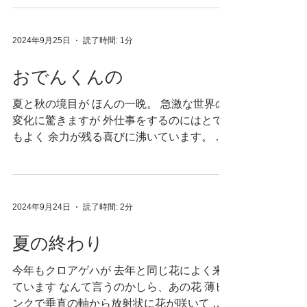
おいも達を、傷つけないように 丁寧に、手
で土をどけてから とても慎重に掘っていき
ます。...
2024年9月25日
読了時間: 1分
おでんくんの
夏と秋の境目が ほんの一晩。 急激な世界の
変化に驚きますが 外仕事をするのにはとて
もよく 余力が残る喜びに沸いています。 し
かし同時に 1日の明るい時間も短くなってい
て 早起きの私が起きる時間が 朝じゃなくな
ってきています。 やだなぁ 朝眩しくて起き
たいなぁ。...
2024年9月24日
読了時間: 2分
夏の終わり
今年もクロアゲハが 去年と同じ花によく来
ています なんて言うのかしら、あの花 薄ピ
ンクで垂直の軸から放射状に花が咲いて 食