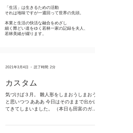
「生活」は生きるための活動
それは地味ですが一週回って世界の先頭。
本業と生活の快活な融合をめざし
細く際どい道をゆく若林一家の記録を夫人、
若林美緒が綴ります。
2021年3月4日
読了時間: 2分
カスタム
気づけば３月。 雛人形をしまおうしまおう
と思いつつ あああ 今日はそのままで出かけ
てきてしまいました。 （本日も田富のガス
トです） いねちゃん、行き遅れますか。 今
日は、朝練の長男を送り ガソリンスタンド
に寄ったので 帰り道はいつもと違うルー