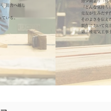
幼少期より「何
が、田舎へ越し
「どんな気持ち
​克友
が生みだす
っている。
そのよさを伝え
製作において克友
第二種電気工事