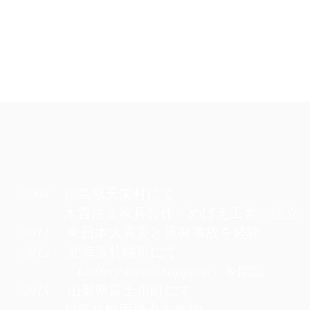
製作所
​ホーム
作品
コンセプト
材料
​製作所
2004 福島県天栄村にて
木質注文家具製作「めばえ工舎」設立
​2011 東日本大震災と原発事故を経験
2012 北海道札幌市にて
「Gallery tarao Sapporo」を開設
2015 山梨県富士川町にて