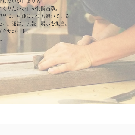
をしたい
か」
よりも
に
なりたいか」が判断基準。
作品に、
単純にいつも沸いている。
たい。運営、広報、
展示
を担当。
をサポート。​​
士