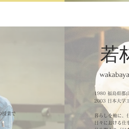
若
wakabaya
1980 福島県
2003 日本大
の授業で
暮らしを軸に、
日々における仕