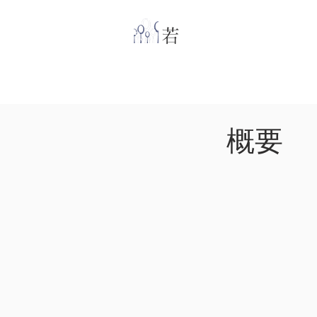
​
若林克友スナンタ
​概要