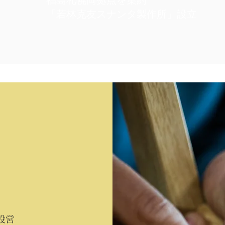
福島札幌両拠点を集約
「若林克友スナンタ製作所」設立
設営