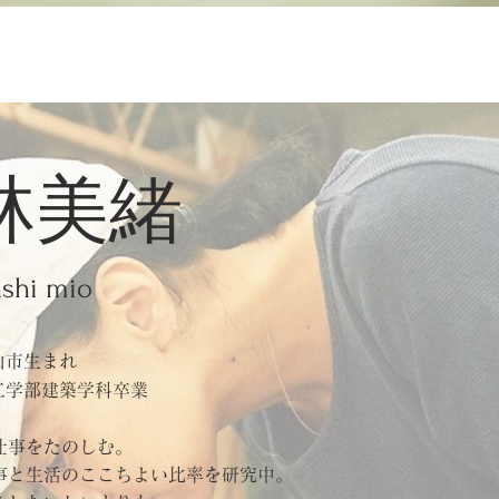
林美緒
shi mio
郡山市生まれ
学工学部建築学科卒業
仕事をたのしむ。
事と生活のここちよい比率を研究中。