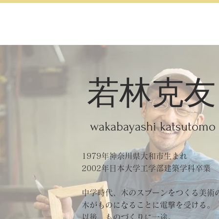
若林克友
wakabayashi katsutomo
1979年神奈川県大和市生まれ
​2002年日本大学工学部建築学科卒業
中学時代、木のスプーンをつくる美術
木がものになることに電撃を受ける。
以後、ものづくりに一途。