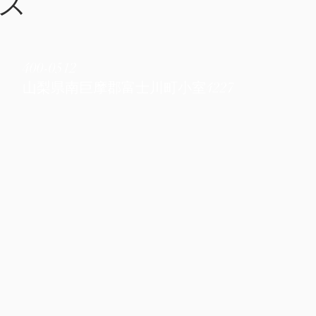
ス
400-0512
​山梨県南巨摩郡富士川町小室4227