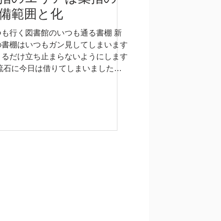
備範囲と化
つも行く図書館のいつも通る書棚 新
の書棚はいつもガン見してしまいます
きるだけ立ち止まらないようにします
 流石に今日は借りてしまいました
実寸大筋肉図鑑」 さて 我が家のきん
くん、長男は 筋トレが高じて、現在
で筋肉を学んでいます...