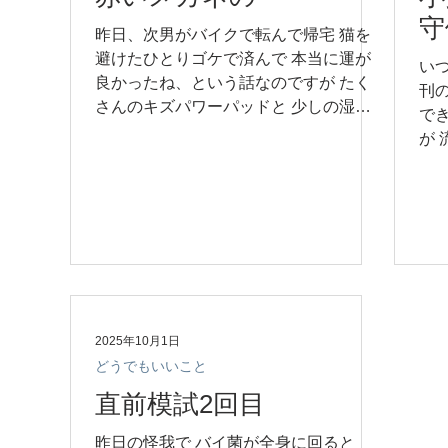
守
昨日、次男がバイクで転んで帰宅 猫を
避けたひとりゴケで済んで 本当に運が
い
良かったね、という話なのですが たく
刊
さんのキズパワーパッドと 少しの湿布
で
で処置 今日になって、思い出すのは 先
が
日図書館で借りてきた「筋肉図鑑」の存
「
在で もっちゃんが痛めたのはどの筋肉
に
かしら♪...
大学
2025年10月1日
どうでもいいこと
直前模試2回目
昨日の怪我で バイ菌が全身に回ると