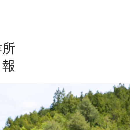
製作所
​ホーム
作品
コンセプト
材料
​製作所
作所
日報