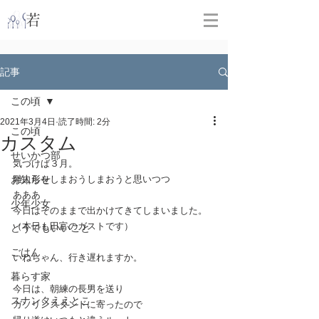
​
若林克友スナンタ製作所
記事
この頃
2021年3月4日
読了時間: 2分
この頃
カスタム
せいかつ部
気づけば３月。
お知らせ
雛人形をしまおうしまおうと思いつつ
あああ
少年少女
今日はそのままで出かけてきてしまいました。
（本日も田富のガストです）
どうでもいいこと
ごはん
いねちゃん、行き遅れますか。
暮らす家
今日は、朝練の長男を送り
スナンタええとこ
ガソリンスタンドに寄ったので