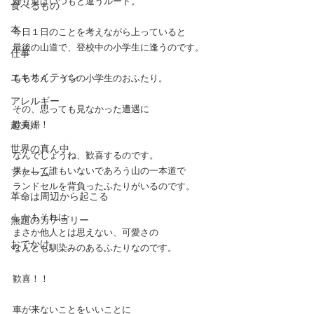
帰り道はいつもと違うルート。
食べるもの
本
今日１日のことを考えながら上っていると
最後の山道で、登校中の小学生に逢うのです。
仕事
エキサイティン
もちろん、うちの小学生のおふたり。
アレルギー
その、思っても見なかった遭遇に
超夫婦
歓喜！！
世界の真ん中
なんでしょうね、歓喜するのです。
果たして誰もいないであろう山の一本道で
ファーム
ランドセルを背負ったふたりがいるのです。
革命は周辺から起こる
しかもそれは
無題のカテゴリー
まさか他人とは思えない、可愛さの
おでかけ
なんとも馴染みのあるふたりなのです。
歓喜！！
車が来ないことをいいことに