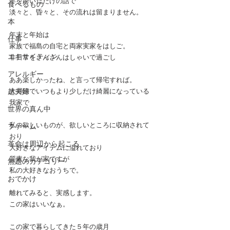
年を跨いだだけの話で
食べるもの
淡々と、昏々と、その流れは留まりません。
本
年末と年始は
仕事
家族で福島の自宅と両家実家をはしご。
エキサイティン
非日常をさんざんはしゃいで過ごし
アレルギー
ああ楽しかったね、と言って帰宅すれば。
超夫婦
大掃除でいつもより少しだけ綺麗になっている
我家で
世界の真ん中
私の欲しいものが、欲しいところに収納されて
ファーム
おり
革命は周辺から起こる
大好きなアイテムに溢れており
質素な我が家ですが
無題のカテゴリー
私の大好きなおうちで。
おでかけ
離れてみると、実感します。
この家はいいなぁ。
この家で暮らしてきた５年の歳月