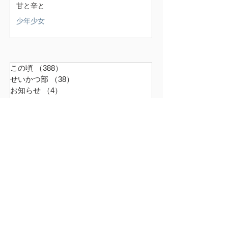
甘と辛と
少年少女
この頃
（388）
388件の記事
せいかつ部
（38）
38件の記事
お知らせ
（4）
4件の記事
少年少女
（147）
147件の記事
どうでもいいこと
（71）
71件の記事
ごはん
（18）
18件の記事
暮らす家
（17）
17件の記事
スナンタええとこ
（49）
49件の記事
食べるもの
（37）
37件の記事
本
（21）
21件の記事
仕事
（36）
36件の記事
エキサイティン
（9）
9件の記事
アレルギー
（2）
2件の記事
超夫婦
（6）
6件の記事
世界の真ん中
（45）
45件の記事