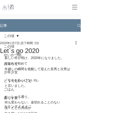
​
若林克友スナンタ製作所
記事
この頃
2020年1月7日
読了時間: 2分
この頃
Let`s go 2020
せいかつ部
新しい年が明け、2020年になりました。
お知らせ
生まれて初めて
年越しの瞬間を覚醒して迎えた長男と次男は
少年少女
「なんかあっけないね」
どうでもいいこと
と言いました。
ごはん
おっしゃる通り。
暮らす家
何も変わらない、途切れることのない
スナンタええとこ
淡々とした月日が