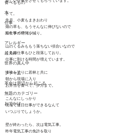
楽しい仕事をさせてもらっています。
食べるもの
本
さて。
先月、小麦もまきおわり
仕事
畑の草も、もうそんなに伸びないので
エキサイティン
畑仕事の時間が減り。
アレルギー
山のくるみももう落ちない頃合いなので
超夫婦
くるみ仕事もひと段落しており。
仕事に割ける時間が増えています。
世界の真ん中
漆喰を塗りに若林と共に
ファーム
朝から現場に入り
革命は周辺から起こる
お弁当を食べて、夕方まで。
無題のカテゴリー
こんなにしっかり
おでかけ
現場で連日仕事ができるなんて
いつぶりでしょうか。
壁が終わったら、次は電気工事。
昨年電気工事の免許を取り