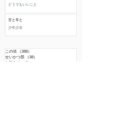
どうでもいいこと
甘と辛と
少年少女
この頃
（388）
388件の記事
せいかつ部
（38）
38件の記事
お知らせ
（4）
4件の記事
少年少女
（147）
147件の記事
どうでもいいこと
（71）
71件の記事
ごはん
（18）
18件の記事
暮らす家
（17）
17件の記事
スナンタええとこ
（49）
49件の記事
食べるもの
（37）
37件の記事
本
（21）
21件の記事
仕事
（36）
36件の記事
エキサイティン
（9）
9件の記事