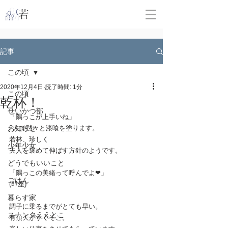
​
若林克友スナンタ製作所
記事
この頃
2020年12月4日
読了時間: 1分
この頃
乾杯！
せいかつ部
「隅っこが上手いね」
お知らせ
2人で黙々と漆喰を塗ります。
若林、珍しく
少年少女
夫人を褒めて伸ばす方針のようです。
どうでもいいこと
「隅っこの美緒って呼んでよ❤︎」
ごはん
(即座)
暮らす家
調子に乗るまでがとても早い。
スナンタええとこ
有頂天がすぐそこ。