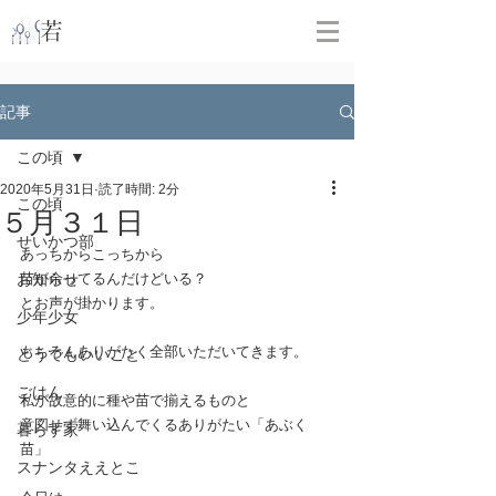
​
若林克友スナンタ製作所
記事
この頃
2020年5月31日
読了時間: 2分
この頃
５月３１日
せいかつ部
あっちからこっちから
お知らせ
苗が余ってるんだけどいる？
とお声が掛かります。
少年少女
もちろんありがたく全部いただいてきます。
どうでもいいこと
ごはん
私が故意的に種や苗で揃えるものと
意図せず舞い込んでくるありがたい「あぶく
暮らす家
苗」
スナンタええとこ