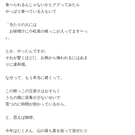
食べられるんじゃないかとググってみたら
やっぱり食べている人もいて
「当たりの人には
　お味噌汁に小松菜の根っこが入ってますーっ
♪」
とか、やったんですが。
それが驚くほどに、お椀から掬われるにはあま
りに違和感。
なぜって、もう本当に硬くって。
この根っこの立派さはおそらく
うちの畑に栄養が少ないせいで
育つのに時間が掛かっているから。
と、思えば納得。
今年はたくさん、山の落ち葉を拾って混ぜたり