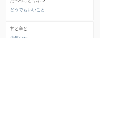
たべっこどうぶつ
どうでもいいこと
甘と辛と
少年少女
この頃
（388）
388件の記事
せいかつ部
（38）
38件の記事
お知らせ
（4）
4件の記事
少年少女
（147）
147件の記事
どうでもいいこと
（71）
71件の記事
ごはん
（18）
18件の記事
暮らす家
（17）
17件の記事
スナンタええとこ
（49）
49件の記事
食べるもの
（37）
37件の記事
本
（21）
21件の記事
仕事
（36）
36件の記事