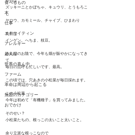
今日は
食べるもの
ズッキーニとかぼちゃ、キュウリ、とうもろこ
本
し
ヤロウ、カモミール、チャイブ、ひまわり
仕事
エキサイティン
先日は
インゲン、へちま、枝豆。
アレルギー
超夫婦
みんなのお陰で、今年も畑が賑やかになってき
て
世界の真ん中
毎日の点呼も忙しいです、最高。
ファーム
この頃では、穴あきの小松菜が毎日採れます。
革命は周辺から起こる
この小松菜
無題のカテゴリー
今年は初めて「有機種子」を買ってみました。
おでかけ
そのせい？
小松菜たちの、根っこの太いこと太いこと。
余り立派な根っこなので