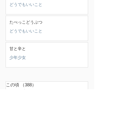
どうでもいいこと
たべっこどうぶつ
どうでもいいこと
甘と辛と
少年少女
この頃
（388）
388件の記事
せいかつ部
（38）
38件の記事
お知らせ
（4）
4件の記事
少年少女
（147）
147件の記事
どうでもいいこと
（71）
71件の記事
ごはん
（18）
18件の記事
暮らす家
（17）
17件の記事
スナンタええとこ
（49）
49件の記事