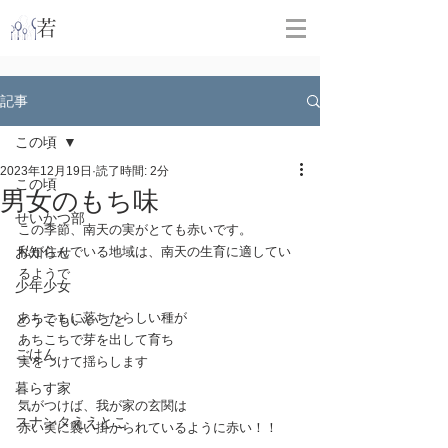
​
若林克友スナンタ製作所
記事
この頃
2023年12月19日
読了時間: 2分
この頃
男女のもち味
せいかつ部
この季節、南天の実がとても赤いです。
お知らせ
私が住んでいる地域は、南天の生育に適してい
るようで
少年少女
あちこちに落ちたらしい種が
どうでもいいこと
あちこちで芽を出して育ち
ごはん
実をつけて揺らします
暮らす家
気がつけば、我が家の玄関は
スナンタええとこ
赤い実に襲い掛かられているように赤い！！