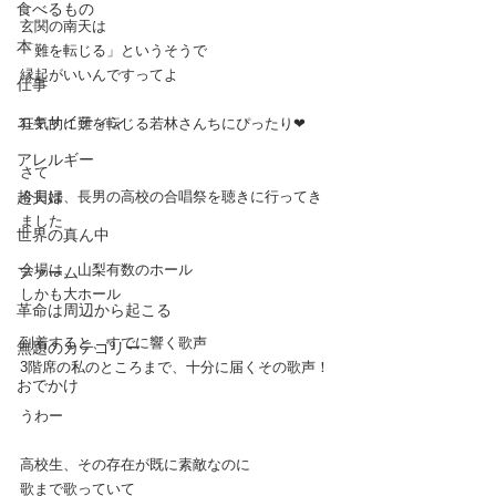
食べるもの
玄関の南天は
本
「難を転じる」というそうで
縁起がいいんですってよ
仕事
エキサイティン
狂気的に難を転じる若林さんちにぴったり❤︎
アレルギー
さて
超夫婦
今日は、長男の高校の合唱祭を聴きに行ってき
ました
世界の真ん中
会場は、山梨有数のホール
ファーム
しかも大ホール
革命は周辺から起こる
到着すると、すでに響く歌声
無題のカテゴリー
3階席の私のところまで、十分に届くその歌声！
おでかけ
うわー
高校生、その存在が既に素敵なのに
歌まで歌っていて