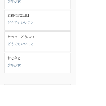
少年少女
直前模試2回目
どうでもいいこと
たべっこどうぶつ
どうでもいいこと
甘と辛と
少年少女
この頃
（388）
388件の記事
せいかつ部
（38）
38件の記事
お知らせ
（4）
4件の記事
少年少女
（147）
147件の記事