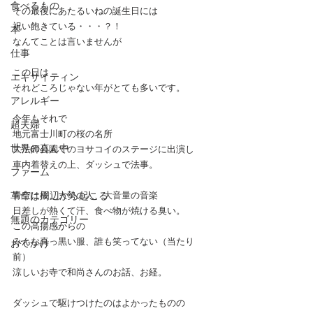
食べるもの
その最後にあたるいねの誕生日には
祝い飽きている・・・？！
本
なんてことは言いませんが
仕事
この日は
エキサイティン
それどころじゃない年がとても多いです。
アレルギー
今年もそれで
超夫婦
地元富士川町の桜の名所
世界の真ん中
大法師公園でのヨサコイのステージに出演し
車内着替えの上、ダッシュで法事。
ファーム
革命は周辺から起こる
青空に桜、大勢の人、大音量の音楽
日差しが熱くて汗、食べ物が焼ける臭い。
無題のカテゴリー
この高揚感からの
みんな真っ黒い服、誰も笑ってない（当たり
おでかけ
前）
涼しいお寺で和尚さんのお話、お経。
ダッシュで駆けつけたのはよかったものの