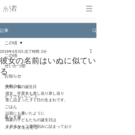
​
若林克友スナンタ製作所
記事
この頃
2019年4月3日
読了時間: 2分
この頃
彼女の名前はいぬに似てい
せいかつ部
る
お知らせ
少年少女
先日いねの誕生日
彼女、年度末も差し迫り差し迫り
どうでもいいこと
差し詰まった３１日の生まれです。
ごはん
以前にも書いたように
暮らす家
我家の子どもたちの誕生日は
２月末から二週間刻みに詰まっており
スナンタええとこ