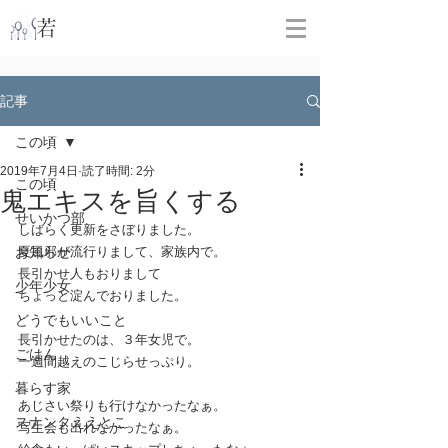
​
若林克友スナンタ製作所
記事
この頃
2019年7月4日
読了時間: 2分
この頃
鬼エキスを旨くする
せいかつ部
しばらく更新をさぼりました。
お知らせ
夏風邪が流行りまして、家族内で。
長引かせ人もおりまして
少年少女
ちょっと淀んでおりました。
どうでもいいこと
長引かせたのは、３年女児で。
ごはん
一週間越えのこじらせっぷり。
暮らす家
あじさい祭りも行けなかったなぁ。
スナンタええとこ
写生会も出れなかったなぁ。