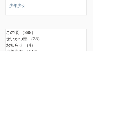
少年少女
この頃
（388）
388件の記事
せいかつ部
（38）
38件の記事
お知らせ
（4）
4件の記事
少年少女
（147）
147件の記事
どうでもいいこと
（71）
71件の記事
ごはん
（18）
18件の記事
暮らす家
（17）
17件の記事
スナンタええとこ
（49）
49件の記事
食べるもの
（37）
37件の記事
本
（21）
21件の記事
仕事
（36）
36件の記事
エキサイティン
（9）
9件の記事
アレルギー
（2）
2件の記事
超夫婦
（6）
6件の記事
世界の真ん中
（45）
45件の記事
ファーム
（16）
16件の記事