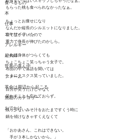
給食もいっぱいスキップしちゃったなぁ。
食べるもの
もらった桃も食べられなかったなぁ。
本
ちょっとお痩せになり
仕事
なんだか縦長のシルエットになりました。
エキサイティン
寝てばかりいたので
重力で身長が伸びたのかしら。
アレルギー
超夫婦
いねは身体がつらくても
ちょこちょこ笑っちゃう女子で。
世界の真ん中
布団の中で落語を聞いては
たまにクスクス笑っていました。
ファーム
革命は周辺から起こる
自分が笑うだけじゃなく
笑わすことも忘れておらず。
無題のカテゴリー
おでかけ
残り少ないみそ汁をおたまですくう時に
鍋を傾けなきゃすくえなくて
「おかあさん、これはできない。
　手が３本しかないから。」