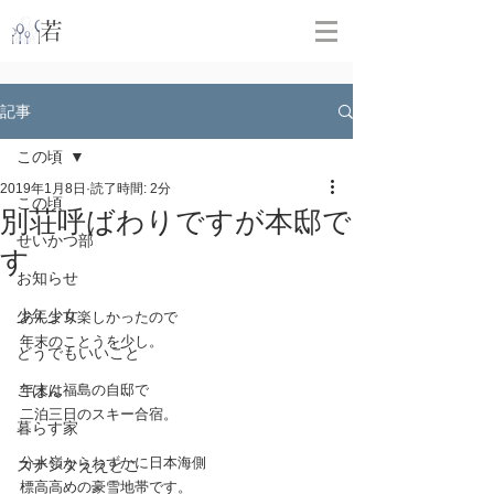
​
若林克友スナンタ製作所
記事
この頃
2019年1月8日
読了時間: 2分
この頃
別荘呼ばわりですが本邸で
せいかつ部
す
お知らせ
少年少女
あんまり楽しかったので
年末のことうを少し。
どうでもいいこと
ごはん
年末は福島の自邸で
二泊三日のスキー合宿。
暮らす家
分水嶺からわずかに日本海側
スナンタええとこ
標高高めの豪雪地帯です。