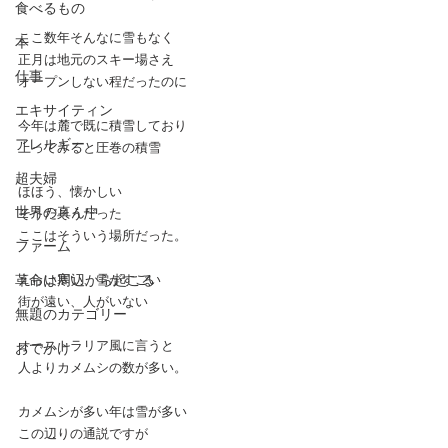
食べるもの
ここ数年そんなに雪もなく
本
正月は地元のスキー場さえ
仕事
オープンしない程だったのに
エキサイティン
今年は麓で既に積雪しており
アレルギー
上ってみると圧巻の積雪
超夫婦
ほほう、懐かしい
世界の真ん中
そうだそうだった
ここはそういう場所だった。
ファーム
革命は周辺から起こる
えらい寒い、雪がすごい
街が遠い、人がいない
無題のカテゴリー
オーストラリア風に言うと
おでかけ
人よりカメムシの数が多い。
カメムシが多い年は雪が多い
この辺りの通説ですが