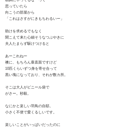
思っていたら
向こうの部屋から
「これはさすがにきもちわるいー」
助けを求めるでもなく
聞こえて来た心細そうなつぶやきに
夫人たまらず駆けつけると
あーこれねー
襖に、もちろん垂直面ですけど
10匹くらいずつ身を寄せ合って
黒い塊になっており、それが数カ所。
そこは大人がビニール袋で
がさー。秒殺。
なにかと楽しい羽鳥の自邸。
小さく不便で愛くるしいです。
楽しいことがいっぱいだったのに