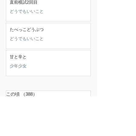
直前模試2回目
どうでもいいこと
たべっこどうぶつ
どうでもいいこと
甘と辛と
少年少女
この頃
（388）
388件の記事
せいかつ部
（38）
38件の記事
お知らせ
（4）
4件の記事
少年少女
（147）
147件の記事
どうでもいいこと
（71）
71件の記事
ごはん
（18）
18件の記事
暮らす家
（17）
17件の記事