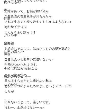
とても丁寧につくっています。
食べるもの
本
ご縁があって、お話が舞い込み
自然農園の春夏秋冬が見られたら
仕事
それは生きてく糧を教えてもらえるようなもの
エキサイティン
で
こんなうまい話っ！？
アレルギー
超夫婦
しかも
お給金じゃなしに、はねだしものの現物支給と
世界の真ん中
聞き
ここはきっと面白いに違いないっ♪
ファーム
と飛びついたわけです。
革命は周辺から起こる
これが案の定で。
無題のカテゴリー
田んぼすらまともに歩けない私は
おでかけ
お役に立つのか立たぬのか、というスタートで
したが
出来ないことって、楽しいです。
うわー、全然歩けないーっ♪