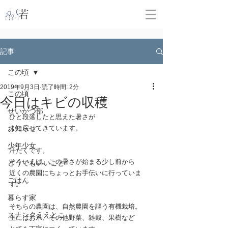
​
若林克友スナンタ製作所
記事
この頃
2019年9月3日
読了時間: 2分
この頃
今日はキビの収穫
せいかつ部
ひと段落したと思えた暑さが
お知らせ
また戻ってきています。
少年少女
汗だくです。
そういえば、この暑さが始まる少し前から
どうでもいいこと
近くの農園にちょっとお手伝いに行っていま
ごはん
す。
暮らす家
そちらの農園は、自然農園を謳う有機栽培。
スナンタええとこ
主にはお米、その他野菜、雑穀、果樹など