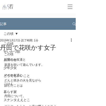
​
若林克友スナンタ製作所
記事
この頃
2019年1月17日
読了時間: 1分
この頃
丹田で花咲かす女子
せいかつ部
この頃
お知らせ
近所のお友達と
楽器を吹いて遊んでいます。
少年少女
そのお友達と
どうでもいいこと
どんと焼きの火を見ながら
ごはん
話したことは
暮らす家
丹田について。
スナンタええとこ