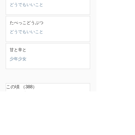
どうでもいいこと
たべっこどうぶつ
どうでもいいこと
甘と辛と
少年少女
この頃
（388）
388件の記事
せいかつ部
（38）
38件の記事
お知らせ
（4）
4件の記事
少年少女
（147）
147件の記事
どうでもいいこと
（71）
71件の記事
ごはん
（18）
18件の記事
暮らす家
（17）
17件の記事
スナンタええとこ
（49）
49件の記事