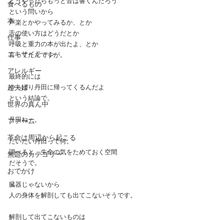
どうやったらもっと音は響くんだろう
食べるもの
という問いから
本
声楽とかやってみるか、とか
舌の使い方はどうだとか
仕事
呼吸と重力の本が出たよ、とか
エキサイティン
言ってたんですが。
アレルギー
最終的には
超夫婦
やっぱり丹田に帰ってくるんだよ
という結論で。
世界の真ん中
丹田ねー。
ファーム
革命は周辺から起こる
だいたい丹田って何。
調べると、生命の気をためておく空間
無題のカテゴリー
だそうで。
おでかけ
臓器じゃないから
人の身体を解剖しても出てこないそうです。
解剖して出てこないものは