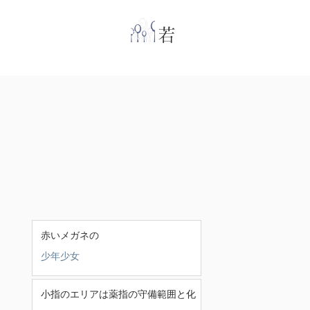
​
若林克友スナンタ
赤いメガネの
少年少女
小指のエリアは薬指の守備範囲と化