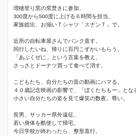
増穂登り窯の窯焚きに参加。
300度から500度に上げる６時間を担当。
家族総出、お揃いＴシャツ「スナンＴ」で。
近所の自転車屋さんでパンク直す。
同行したいね、帰りに百円こずかいもらう。
「あぶくぜに」という言葉を教え、
さっさとドーナツ買って食べて消す。
こどもたち、自分たちの昔の動画にハマる。
４０歳記念映画の影響で、「ぼくたちもー」とな
小さい自分たちの姿を見て爆笑の数夜。尊い。
長男、サッカー県外遠征。
若い身体を酷使して帰宅。
今日学校が終わったら、整形直行。