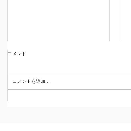
赤いメガネの
コメント
昨日、次男がバイクで転んで帰宅 猫を避
けたひとりゴケで済んで 本当に運が良か
ったね、という話なのですが たくさんの
コメントを追加…
キズパワーパッドと 少しの湿布で処置 今
日になって、思い出すのは 先日図書館で
借りてきた「筋肉図鑑」の存在で もっち
ゃんが痛めたのはどの筋肉かしら♪...
事