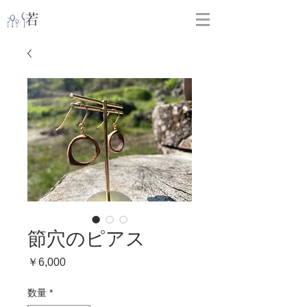
​
若林克友スナンタ製作所
節穴のピアス
価
￥6,000
格
数量
*