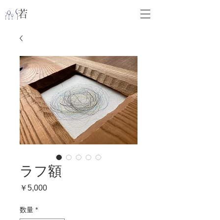
​
若林克友スナンタ製作所
ラフ額
価
￥5,000
格
数量
*