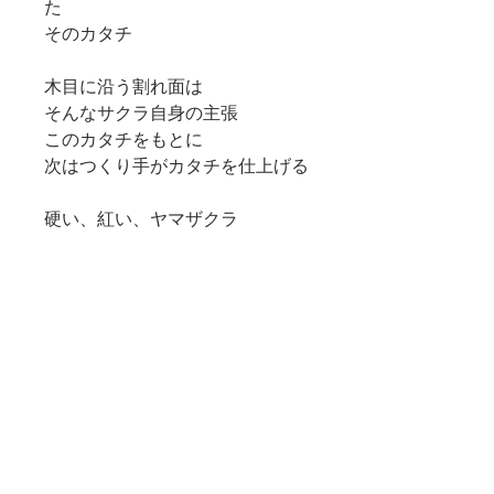
た
そのカタチ
木目に沿う割れ面は
そんなサクラ自身の主張
このカタチをもとに
次はつくり手がカタチを仕上げる
硬い、紅い、ヤマザクラ
その紅さは、歳月と共に深く増し
靴を履くたび、新緑の中に灯る
薄紅の花を思い出させる
090-2255-0639
​問い合わせ・ご相談