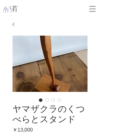
​
若林克友スナンタ製作所
ヤマザクラのくつ
べらとスタンド
価
￥13,000
格