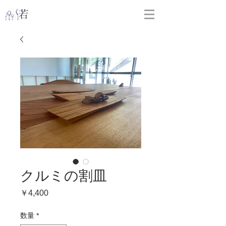
​
若林克友スナンタ製作所
クルミの割皿
価
￥4,400
格
数量
*