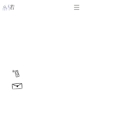
​
若林克友スナンタ製作所
090-2255-0639
​問い合わせ・ご相談
​若林克友スナンタ製作所
展示会