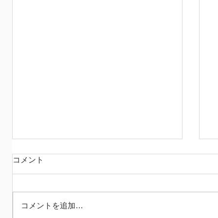
赤いメガネの
コメント
昨日、次男がバイクで転んで帰宅 猫を避
けたひとりゴケで済んで 本当に運が良か
ったね、という話なのですが たくさんの
コメントを追加…
キズパワーパッドと 少しの湿布で処置 今