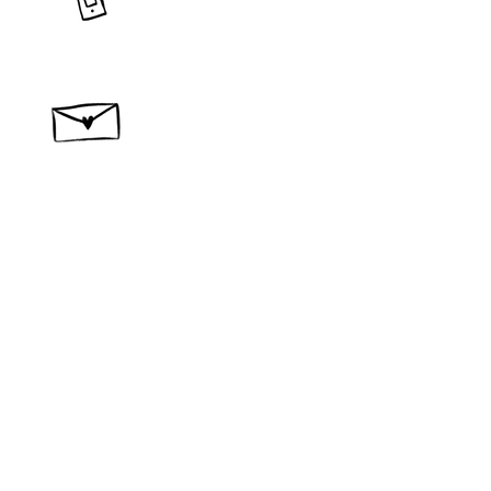
​問い合わせ・ご相談
作品
宿泊
new
コンセプト
材料
​製作所概要
カタログ
ブログ
レビュー
問い合わせ
スナンタ製作所
​〒400-0512
山梨県南巨摩郡富士川