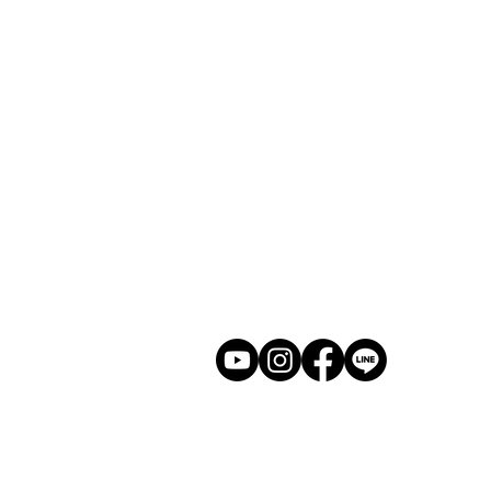
​ホーム
展示会
​若林克友