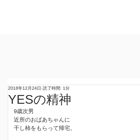
製作所
​ホーム
作品
コンセプト
材料
​製作所
2018年12月24日
読了時間: 1分
YESの精神
9歳次男
近所のおばあちゃんに
干し柿をもらって帰宅。