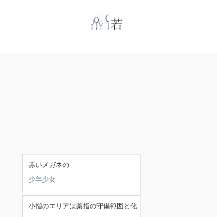
​
若林克友スナンタ
赤いメガネの
少年少女
小指のエリアは薬指の守備範囲と化