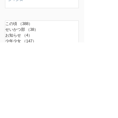
この頃
（388）
388件の記事
せいかつ部
（38）
38件の記事
お知らせ
（4）
4件の記事
少年少女
（147）
147件の記事
どうでもいいこと
（71）
71件の記事
ごはん
（18）
18件の記事
暮らす家
（17）
17件の記事
スナンタええとこ
（49）
49件の記事
食べるもの
（37）
37件の記事
本
（21）
21件の記事
仕事
（36）
36件の記事
エキサイティン
（9）
9件の記事
アレルギー
（2）
2件の記事
超夫婦
（6）
6件の記事
世界の真ん中
（45）
45件の記事
ファーム
（16）
16件の記事
革命は周辺から起こる
（9）
9件の記事