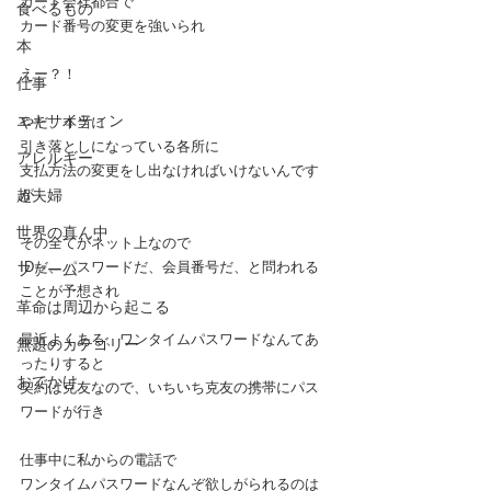
カード会社都合で
食べるもの
カード番号の変更を強いられ
本
えー？！
仕事
エキサイティン
やだ、本当に
引き落としになっている各所に
アレルギー
支払方法の変更をし出なければいけないんです
超夫婦
が
世界の真ん中
その全てがネット上なので
IDだ、パスワードだ、会員番号だ、と問われる
ファーム
ことが予想され
革命は周辺から起こる
最近よくある、ワンタイムパスワードなんてあ
無題のカテゴリー
ったりすると
おでかけ
契約は克友なので、いちいち克友の携帯にパス
ワードが行き
仕事中に私からの電話で
ワンタイムパスワードなんぞ欲しがられるのは