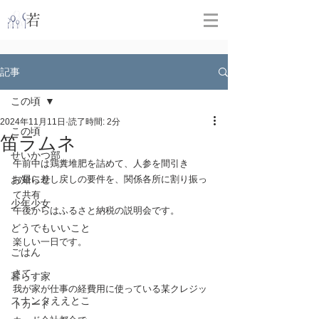
​
若林克友スナンタ製作所
記事
この頃
2024年11月11日
読了時間: 2分
この頃
笛ラムネ
せいかつ部
午前中は鶏糞堆肥を詰めて、人参を間引き
お知らせ
お昼に差し戻しの要件を、関係各所に割り振っ
て共有
少年少女
午後からはふるさと納税の説明会です。
どうでもいいこと
楽しい一日です。
ごはん
さて
暮らす家
我が家が仕事の経費用に使っている某クレジッ
スナンタええとこ
トカード