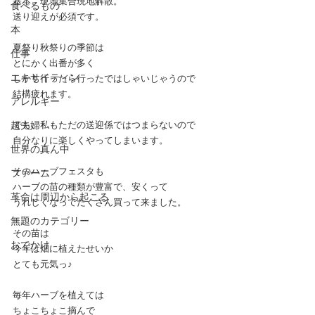
基本、現地集合現地解散。
食べるもの
送り迎えが必須です。
本
夏祭り秋祭りの季節は
仕事
とにかく出番が多く
エキサイティン
しかも行ったら行ったではしゃいじゃうので
結構疲れます。
アレルギー
超夫婦
でも、私もただの送迎係ではつまらないので
自分なりに楽しくやってしまいます。
世界の真ん中
そのハーブフェスタも
ファーム
ハーブの苗の種類が豊富で、安くって
革命は周辺から起こる
うれしくなってたくさん買って来ました。
無題のカテゴリー
その苗は
おでかけ
今年は畑に植えたせいか
とても元気っ♪
毎年ハーブを植えては
ちょこちょこ摘んで