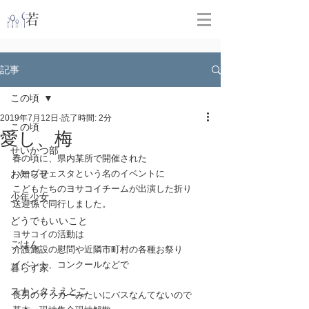
​
若林克友スナンタ製作所
記事
この頃
2019年7月12日
読了時間: 2分
この頃
愛し、梅
せいかつ部
春の頃に、県内某所で開催された
お知らせ
ハーブフェスタという名のイベントに
こどもたちのヨサコイチームが出演した折り
少年少女
送迎係で同行しました。
どうでもいいこと
ヨサコイの活動は
ごはん
介護施設の慰問や近隣市町村の各種お祭り
イベント、コンクールなどで
暮らす家
スナンタええとこ
長男のサッカーみたいにバスなんてないので