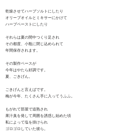
乾燥させてハーブソルトにしたり
オリーブオイルとミキサーにかけて
ハーブペーストにしたり
それらは夏の間中つくり足され
その都度、小瓶に閉じ込められて
年間保存されます。
その製作ペースが
今年はやたら好調です。
夏、ごきげん。
ごきげんと言えばです。
梅が今年、たくさん手に入ってうふふ。
もがれて部屋で追熟され
果汁臭を発して周囲を誘惑し始めた頃
私によって塩を掛けられ
ゴロゴロしていた彼ら。