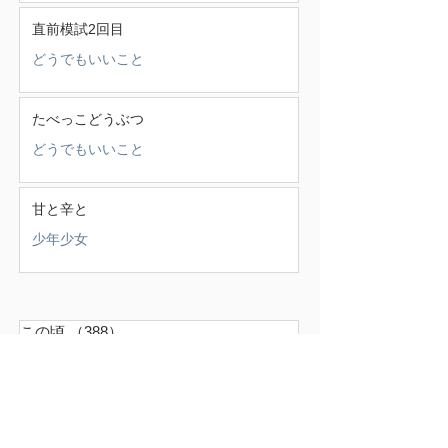
直前模試2回目
どうでもいいこと
たべっこどうぶつ
どうでもいいこと
甘と辛と
少年少女
この頃
（388）
388件の記事
せいかつ部
（38）
38件の記事
お知らせ
（4）
4件の記事
少年少女
（147）
147件の記事
どうでもいいこと
（71）
71件の記事
ごはん
（18）
18件の記事