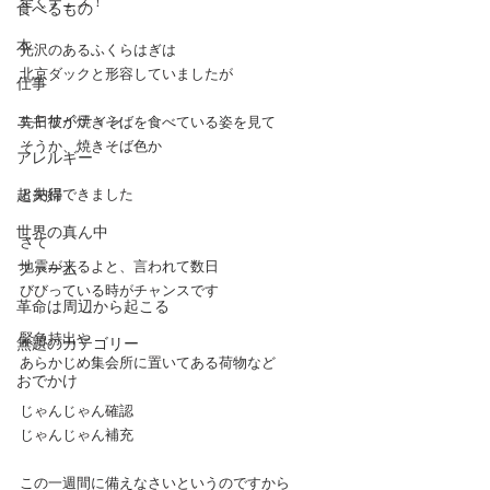
全くテニス！
食べるもの
本
光沢のあるふくらはぎは
北京ダックと形容していましたが
仕事
エキサイティン
先日彼が焼きそばを食べている姿を見て
そうか、焼きそば色か
アレルギー
超夫婦
と納得できました
世界の真ん中
さて
地震が来るよと、言われて数日
ファーム
びびっている時がチャンスです
革命は周辺から起こる
緊急持出や
無題のカテゴリー
あらかじめ集会所に置いてある荷物など
おでかけ
じゃんじゃん確認
じゃんじゃん補充
この一週間に備えなさいというのですから