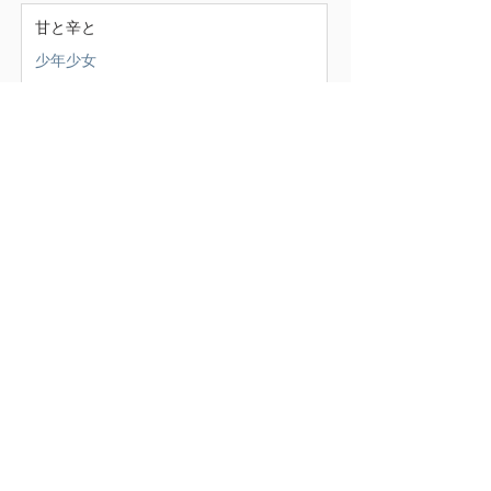
甘と辛と
少年少女
この頃
（388）
388件の記事
せいかつ部
（38）
38件の記事
お知らせ
（4）
4件の記事
少年少女
（147）
147件の記事
どうでもいいこと
（71）
71件の記事
ごはん
（18）
18件の記事
暮らす家
（17）
17件の記事
スナンタええとこ
（49）
49件の記事
食べるもの
（37）
37件の記事
本
（21）
21件の記事
仕事
（36）
36件の記事
エキサイティン
（9）
9件の記事
アレルギー
（2）
2件の記事
超夫婦
（6）
6件の記事