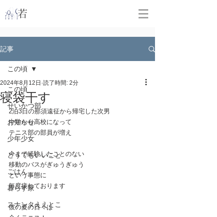
​
若林克友スナンタ製作所
記事
この頃
2024年8月12日
読了時間: 2分
この頃
寝袋干す
せいかつ部
2泊3日の那須遠征から帰宅した次男
お知らせ
中学から高校になって
テニス部の部員が増え
少年少女
今まで経験したことのない
どうでもいいこと
移動のバスがぎゅうぎゅう
ごはん
という事態に
毎度疲れております
暮らす家
スナンタええとこ
彼の夏の日々は