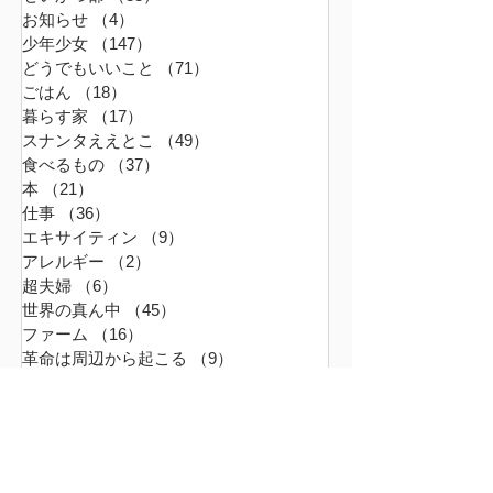
お知らせ
（4）
4件の記事
少年少女
（147）
147件の記事
どうでもいいこと
（71）
71件の記事
ごはん
（18）
18件の記事
暮らす家
（17）
17件の記事
スナンタええとこ
（49）
49件の記事
食べるもの
（37）
37件の記事
本
（21）
21件の記事
仕事
（36）
36件の記事
エキサイティン
（9）
9件の記事
アレルギー
（2）
2件の記事
超夫婦
（6）
6件の記事
世界の真ん中
（45）
45件の記事
ファーム
（16）
16件の記事
革命は周辺から起こる
（9）
9件の記事
無題のカテゴリー
（0）
0件の記事
おでかけ
（2）
2件の記事
2025年10月
（3）
3件の記事
2025年9月
（9）
9件の記事