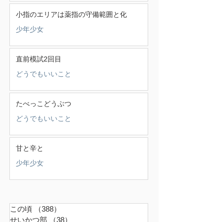
小指のエリアは薬指の守備範囲と化
少年少女
直前模試2回目
どうでもいいこと
たべっこどうぶつ
どうでもいいこと
甘と辛と
少年少女
この頃
（388）
388件の記事
せいかつ部
（38）
38件の記事