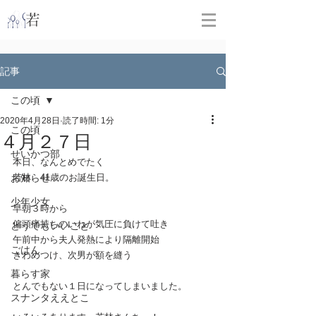
​
若林克友スナンタ製作所
記事
この頃
2020年4月28日
読了時間: 1分
この頃
４月２７日
せいかつ部
本日、なんとめでたく
お知らせ
若林、41歳のお誕生日。
少年少女
早朝３時から
偏頭痛持ちのいねが気圧に負けて吐き
どうでもいいこと
午前中から夫人発熱により隔離開始
ごはん
きわめつけ、次男が額を縫う
暮らす家
とんでもない１日になってしまいました。
スナンタええとこ