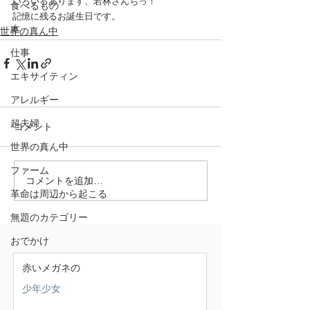
いろいろあります、若林さんちっ！
食べるもの
記憶に残るお誕生日です。
本
世界の真ん中
仕事
エキサイティン
アレルギー
超夫婦
コメント
世界の真ん中
ファーム
コメントを追加…
革命は周辺から起こる
無題のカテゴリー
おでかけ
赤いメガネの
少年少女