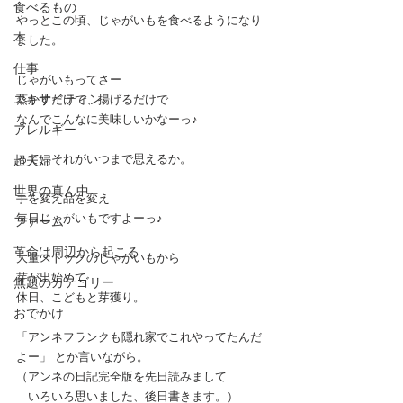
食べるもの
やっとこの頃、じゃがいもを食べるようになり
本
ました。
仕事
じゃがいもってさー
エキサイティン
蒸かすだけで、揚げるだけで
なんでこんなに美味しいかなーっ♪
アレルギー
って、それがいつまで思えるか。
超夫婦
世界の真ん中
手を変え品を変え
毎日じゃがいもですよーっ♪
ファーム
革命は周辺から起こる
大量ストックのじゃがいもから 
芽が出始めて  
無題のカテゴリー
休日、こどもと芽獲り。 
おでかけ
「アンネフランクも隠れ家でこれやってたんだ
よー」 とか言いながら。  
（アンネの日記完全版を先日読みまして 　
　いろいろ思いました、後日書きます。）  