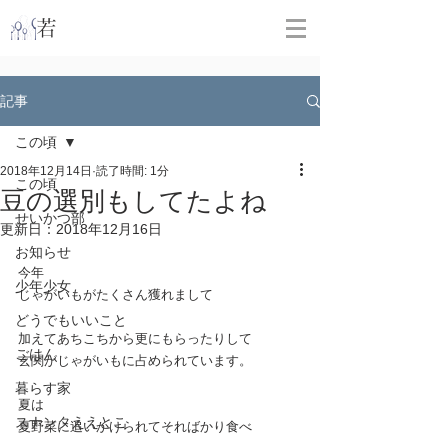
​
若林克友スナンタ製作所
記事
この頃
2018年12月14日
読了時間: 1分
この頃
豆の選別もしてたよね
せいかつ部
更新日：
2018年12月16日
お知らせ
今年
少年少女
じゃがいもがたくさん獲れまして
どうでもいいこと
加えてあちこちから更にもらったりして
ごはん
玄関がじゃがいもに占められています。
暮らす家
夏は
スナンタええとこ
夏野菜に追いかけられてそればかり食べ