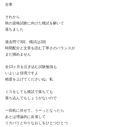
合掌
それから
秋の資格試験に向けた模試を解いて
落ちました
過去問で3回、模試は2回
時間配分と文章を読む丁寧さのバランスが
まだ掴めません
全13ヶ月を注ぎ込む試験勉強も
いよいよ佳境ですよ
精度を上げてくださいね、私
ミスをしても模試で落ちても
落ち込んでもしょうがないので
一回机に伏せて、うーっとなったら
あとは理論的に反省して
リカバリとやりなおしをひとつひとつ