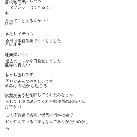
その話を娘にしたら
食べるもの
「タブレットはできるよ」
本
やってことあるんかい！
仕事
エキサイティン
さて
今日は事務作業でミスりました
アレルギー
超夫婦
正確にいうと
過去のミスが今日発覚しました
世界の真ん中
しかしあれです
ファーム
周りがみんなやさしいです
革命は周辺から起こる
ありがとう私を許してくれたみなさん
無題のカテゴリー
そして丁寧に説いてくれた郵便局のお姉さん
おでかけ
この不寛容で名高い現代の日本社会で
私が住んでいる世界はなんてありがたいのかし
ら