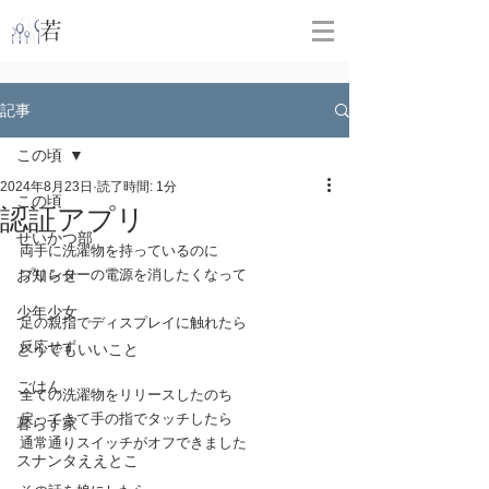
​
若林克友スナンタ製作所
記事
この頃
2024年8月23日
読了時間: 1分
この頃
認証アプリ
せいかつ部
両手に洗濯物を持っているのに
お知らせ
プリンターの電源を消したくなって
少年少女
足の親指でディスプレイに触れたら
反応せず
どうでもいいこと
ごはん
全ての洗濯物をリリースしたのち
戻ってきて手の指でタッチしたら
暮らす家
通常通りスイッチがオフできました
スナンタええとこ