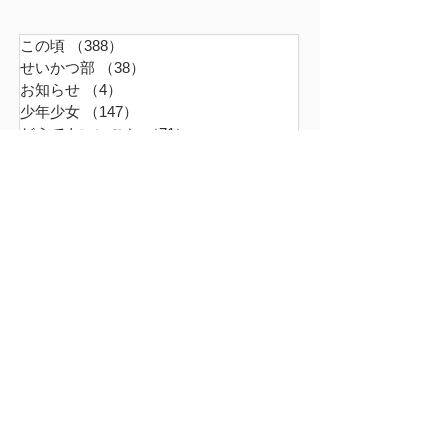
この頃
（388）
388件の記事
せいかつ部
（38）
38件の記事
お知らせ
（4）
4件の記事
少年少女
（147）
147件の記事
どうでもいいこと
（71）
71件の記事
ごはん
（18）
18件の記事
暮らす家
（17）
17件の記事
スナンタええとこ
（49）
49件の記事
食べるもの
（37）
37件の記事
本
（21）
21件の記事
仕事
（36）
36件の記事
エキサイティン
（9）
9件の記事
アレルギー
（2）
2件の記事
超夫婦
（6）
6件の記事
世界の真ん中
（45）
45件の記事
ファーム
（16）
16件の記事
革命は周辺から起こる
（9）
9件の記事
無題のカテゴリー
（0）
0件の記事
おでかけ
（2）
2件の記事