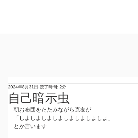
製作所
​ホーム
作品
コンセプト
材料
​製作所
2024年8月31日
読了時間: 2分
自己暗示虫
朝お布団をたたみながら克友が
「しよしよしよしよしよしよしよしよ」
とか言います