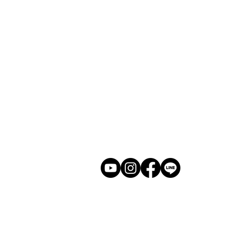
​ホーム
展示会
​若林克友