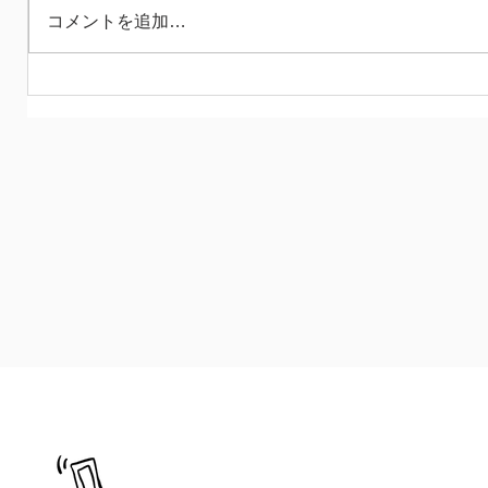
ちましょう 健康でよかった❤︎ さて 全然、
コメントを追加…
余裕が戻ってきませんが とても楽しくや
っています 何日も鉄骨に穴を開け続けた
り 大きなテーブルをつくったり だんだん
慣れてきたややこしい報告をつくったり...
と
090-2255-0639