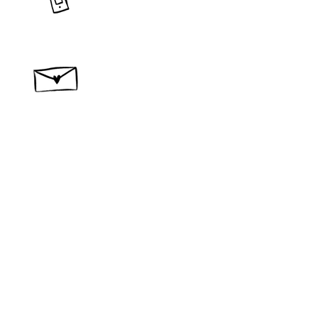
​問い合わせ・ご相談
作品
宿泊
new
コンセプト
材料
​製作所概要
カタログ
ブログ
レビュー
問い合わせ
スナンタ製作所
​〒400-0512
山梨県南巨摩郡富士川