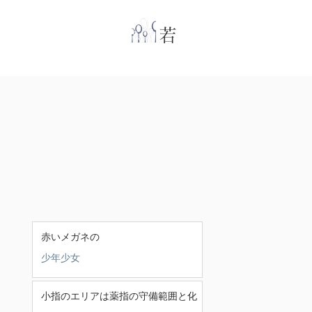
​
若林克友スナンタ
赤いメガネの
少年少女
小指のエリアは薬指の守備範囲と化