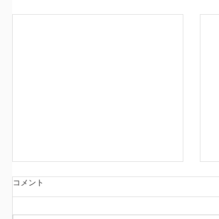
今日はオレンジ
コメント
ビックウェーブは突然にやってきて 私に
迫りますが、なんてことはない 受けてた