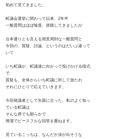
初めて見てきました。
町議会選挙に関わって以来、2年半
一般質問はほぼ毎度、傍聴してきましたが
台本通りとも言える用意周到な一般質問と
今回の、質疑、討論、というのはだいぶ違って
いて
いち町議が、町議達に向かって投げかける様式
で
質疑も、全体からいち町議に対して放たれ
それにひとりで応えていきます。
今回発議者として矢面に立った、私のよく知っ
ている町議は
そんな席でも朗らかで
簡潔でピースフルな回答を重ねます。
見ているこっちは、なんだか涙が出そうな