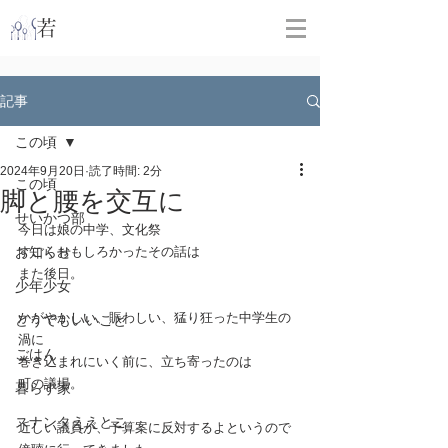
​
若林克友スナンタ製作所
記事
この頃
2024年9月20日
読了時間: 2分
この頃
脚と腰を交互に
せいかつ部
今日は娘の中学、文化祭
お知らせ
すごくおもしろかったその話は
また後日。
少年少女
かがやかしい、賑わしい、猛り狂った中学生の
どうでもいいこと
渦に
ごはん
巻き込まれにいく前に、立ち寄ったのは
町の議場。
暮らす家
スナンタええとこ
近しい議員が、予算案に反対するよというので