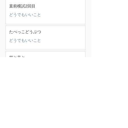
直前模試2回目
どうでもいいこと
たべっこどうぶつ
どうでもいいこと
甘と辛と
少年少女
この頃
（388）
388件の記事
せいかつ部
（38）
38件の記事
お知らせ
（4）
4件の記事
少年少女
（147）
147件の記事
どうでもいいこと
（71）
71件の記事
ごはん
（18）
18件の記事