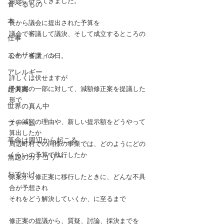
傍聴に行ってきました。
食べるもの
本
長から議会に提出された予算を
議会で審議して議決、そして成立するところの
仕事
エキサイティン
公の「審議」の日。
アレルギー
詳しくは伏せますが
超夫婦
予算案の一部に対して、減額修正案を提議した
形で
世界の真ん中
その減額の理由や、新しい提示額をどうやって
ファーム
算出したか
革命は周辺から起こる
周辺町村での同様の事業では、どのようにどの
くらいの予算で執行したか
無題のカテゴリー
おでかけ
原案から修正案に移行したときに、どんな不具
合が予想され
それをどう解決していくか、に至るまで
修正案の提議から、質疑、討論、採決までを