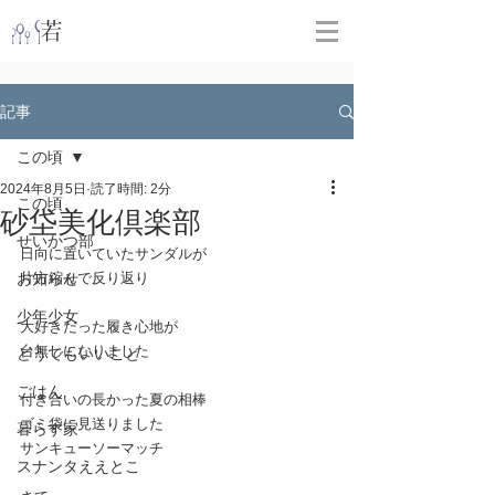
​
若林克友スナンタ製作所
記事
この頃
2024年8月5日
読了時間: 2分
この頃
砂垈美化倶楽部
せいかつ部
日向に置いていたサンダルが
お知らせ
片方縮んで反り返り
少年少女
大好きだった履き心地が
台無しになりました
どうでもいいこと
ごはん
付き合いの長かった夏の相棒
ゴミ袋に見送りました
暮らす家
サンキューソーマッチ
スナンタええとこ