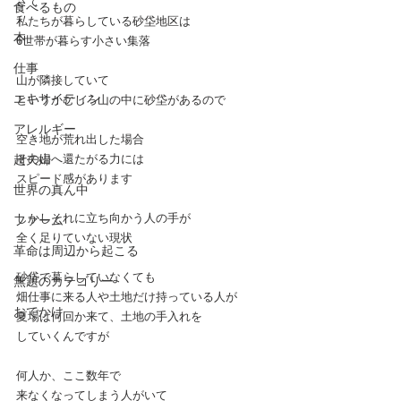
さて
食べるもの
私たちが暮らしている砂垈地区は
本
6世帯が暮らす小さい集落
仕事
山が隣接していて
エキサイティン
というかむしろ山の中に砂垈があるので
アレルギー
空き地が荒れ出した場合
超夫婦
その山へ還たがる力には
スピード感があります
世界の真ん中
しかしそれに立ち向かう人の手が
ファーム
全く足りていない現状
革命は周辺から起こる
砂垈で暮らしていなくても
無題のカテゴリー
畑仕事に来る人や土地だけ持っている人が
おでかけ
夏場は何回か来て、土地の手入れを
していくんですが
何人か、ここ数年で
来なくなってしまう人がいて