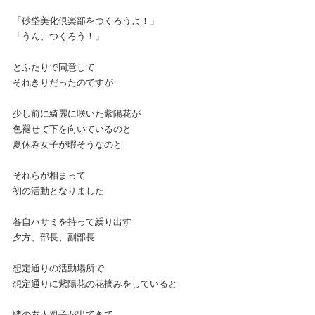
「砂垈美化倶楽部をつくろうよ！」
「うん、つくろう！」
とふたりで同意して
それきりだったのですが
少し前に綺麗に咲いた紫陽花が
色褪せて下を向いているのと
夏休み女子が暇そうなのと
それらが相まって
初の活動となりました
各自ハサミを持って繰り出す
夕方、部長、副部長
想定通りの活動場所で
想定通りに紫陽花の花摘みをしていると
隣の友人親子が出てきて