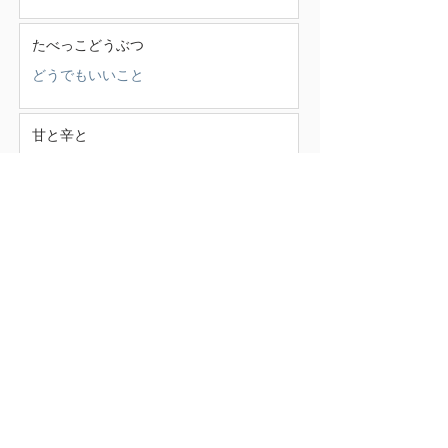
たべっこどうぶつ
どうでもいいこと
甘と辛と
少年少女
この頃
（388）
388件の記事
せいかつ部
（38）
38件の記事
お知らせ
（4）
4件の記事
少年少女
（147）
147件の記事
どうでもいいこと
（71）
71件の記事
ごはん
（18）
18件の記事
暮らす家
（17）
17件の記事
スナンタええとこ
（49）
49件の記事
食べるもの
（37）
37件の記事