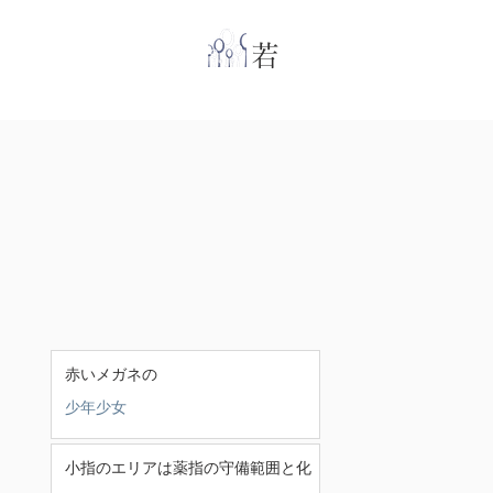
​
若林克友スナンタ
赤いメガネの
少年少女
小指のエリアは薬指の守備範囲と化