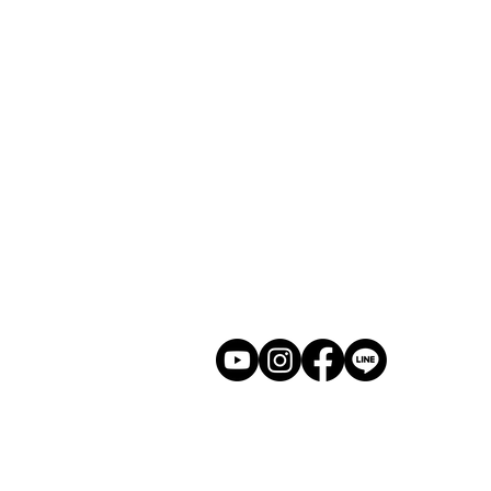
​ホーム
展示会
​若林克友