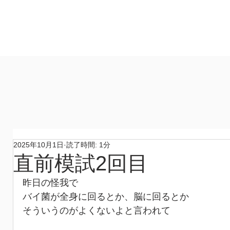
製作所
​ホーム
作品
コンセプト
材料
​製作所
2025年10月1日
読了時間: 1分
直前模試2回目
昨日の怪我で
バイ菌が全身に回るとか、脳に回るとか
そういうのがよくないよと言われて