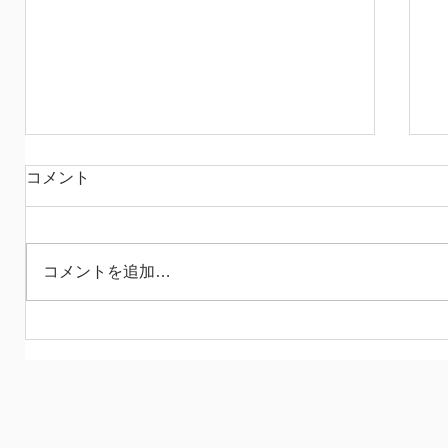
赤いメガネの
コメント
昨日、次男がバイクで転んで帰宅 猫を避
けたひとりゴケで済んで 本当に運が良か
ったね、という話なのですが たくさんの
コメントを追加…
キズパワーパッドと 少しの湿布で処置 今
日になって、思い出すのは 先日図書館で
借りてきた「筋肉図鑑」の存在で もっち
ゃんが痛めたのはどの筋肉かしら♪...
き