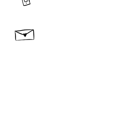
​問い合わせ・ご相談
作品
宿泊
new
コンセプト
材料
​製作所概要
カタログ
ブログ
レビュー
問い合わせ
スナンタ製作所
​〒400-0512
山梨県南巨摩郡富士川