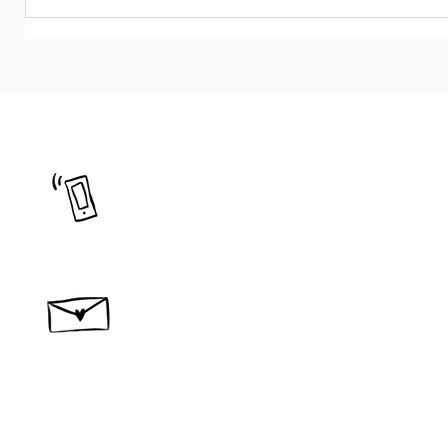
借りてきた「筋肉図鑑」の存在で もっち
ゃんが痛めたのはどの筋肉かしら♪...
を
090-2255-0639
​問い合わせ・ご相談
作品
宿泊
new
コンセプト
材料
​製作所概要