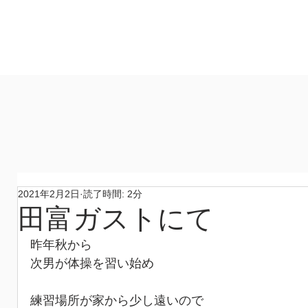
製作所
​ホーム
作品
コンセプト
材料
​製作所
2021年2月2日
読了時間: 2分
田富ガストにて
昨年秋から
次男が体操を習い始め
練習場所が家から少し遠いので