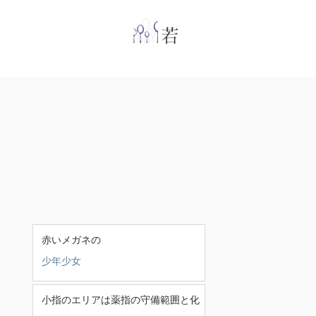
​
若林克友スナンタ
赤いメガネの
少年少女
小指のエリアは薬指の守備範囲と化