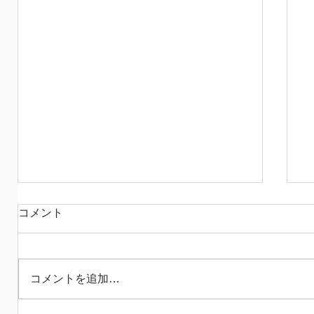
赤いメガネの
コメント
昨日、次男がバイクで転んで帰宅 猫を避
けたひとりゴケで済んで 本当に運が良か
ったね、という話なのですが たくさんの
コメントを追加…
キズパワーパッドと 少しの湿布で処置 今
日になって、思い出すのは 先日図書館で