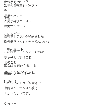
とか言っていたら
食べるもの
次男の自転車もバースト
本
長男がパンク
仕事
次男が再びバースト
エキサイティン
次男パンク
アレルギー
自転車トラブルが続きました
超夫婦
自転車屋さんもやたら混んでいて
世界の真ん中
この時期にこんなに混むのは
珍しいんですけどねー
ファーム
とのこと
革命は周辺から起こる
暑いからなのかしらね
無題のカテゴリー
おでかけ
しかしこのトラブル続きで
車両メンテナンスの腕は
上がったようですよ
やったー