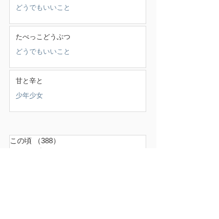
どうでもいいこと
たべっこどうぶつ
どうでもいいこと
甘と辛と
少年少女
この頃
（388）
388件の記事
せいかつ部
（38）
38件の記事
お知らせ
（4）
4件の記事
少年少女
（147）
147件の記事
どうでもいいこと
（71）
71件の記事
ごはん
（18）
18件の記事
暮らす家
（17）
17件の記事
スナンタええとこ
（49）
49件の記事