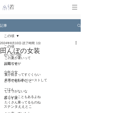
​
若林克友スナンタ製作所
記事
この頃
2024年8月10日
読了時間: 1分
この頃
田んぼの女装
せいかつ部
この夏が暑いって
お知らせ
話題ですが
少年少女
夏が始まってすぐくらい
長男の自転車がバーストして
どうでもいいこと
ごはん
しょうがないな
そういうこともあるよね
暮らす家
たくさん乗ってるものね
スナンタええとこ