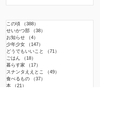
この頃
（388）
388件の記事
せいかつ部
（38）
38件の記事
お知らせ
（4）
4件の記事
少年少女
（147）
147件の記事
どうでもいいこと
（71）
71件の記事
ごはん
（18）
18件の記事
暮らす家
（17）
17件の記事
スナンタええとこ
（49）
49件の記事
食べるもの
（37）
37件の記事
本
（21）
21件の記事
仕事
（36）
36件の記事
エキサイティン
（9）
9件の記事
アレルギー
（2）
2件の記事
超夫婦
（6）
6件の記事
世界の真ん中
（45）
45件の記事
ファーム
（16）
16件の記事
革命は周辺から起こる
（9）
9件の記事