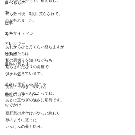
でも強い気持ちで、植え直し。
食べるもの
本
でも数日後、3度目荒らされて。
心が折れました。
仕事
エキサイティン
うー
アレルギー
あれからひと月くらい経ちますが
超夫婦
玉ねぎたちは
私の裏切りを知りながらも
世界の真ん中
荒らされたなりの角度で
何玉も生きています。
ファーム
革命は周辺から起こる
ああ、玉ねぎごめんね。
もうやってらんなくってね。
無題のカテゴリー
あとは玉ねぎの強さに期待です。
おでかけ
夏野菜の片付けがやっと終わり
獣のように這った
いんげんの蔓も処分。