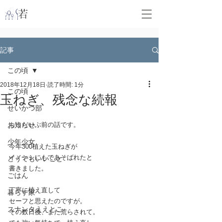
​
若林克友スナンタ製作所
記事
この頃
2018年12月18日
読了時間: 1分
この頃
玉ねぎ、残念な続報
せいかつ部
お知らせ
もうだいぶ前の話です。
少年少女
今年300植えた玉ねぎが
イノシシにもてあそばれたと
どうでもいいこと
書きました。
ごはん
丁寧に植え直して
暮らす家
セーフと思えたのですが。
スナンタええとこ
その数日後、また荒らされて。