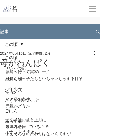
​
若林克友スナンタ製作所
記事
この頃
2024年8月16日
読了時間: 2分
この頃
母がわんぱく
せいかつ部
福島へ行って実家に一泊
お知らせ
可愛い甥っ子たちといちゃいちゃする目的
少年少女
それと
父と母の点検
どうでもいいこと
元気かどうか
ごはん
この頃はお盆と正月に
暮らす家
毎年2回帰れているので
スナンタええとこ
まぁそんなに変わりはないんですが