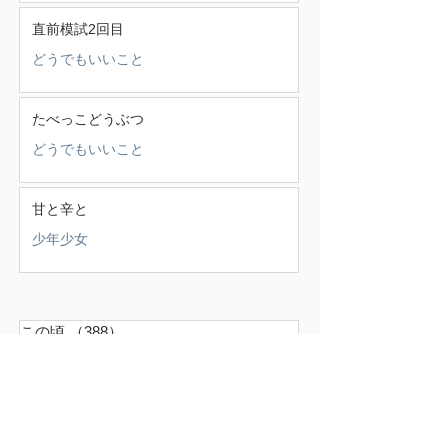
直前模試2回目
どうでもいいこと
たべっこどうぶつ
どうでもいいこと
甘と辛と
少年少女
この頃
（388）
388件の記事
せいかつ部
（38）
38件の記事
お知らせ
（4）
4件の記事
少年少女
（147）
147件の記事
どうでもいいこと
（71）
71件の記事
ごはん
（18）
18件の記事