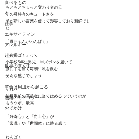
食べるもの
もともとちょっと変わり者の母
本
その母特有のキュートさを
弟が新しい言葉を使って形容しており新鮮でし
仕事
た
エキサイティン
「母ちゃんがわんぱく」
アレルギー
超夫婦
「わんぱく」って
小学校5年生男児、半ズボンを履いて
世界の真ん中
腰に手を当て毎朝牛乳を飲む
そんな感じでしょう
ファーム
革命は周辺から起こる
それを
後期手前の高齢者に当てはめるっていうのが
無題のカテゴリー
もうツボ、最高
おでかけ
「好奇心」と「向上心」が
「常識」や「世間体」に勝る感じ
わんぱく