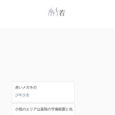
​
若林克友スナンタ
赤いメガネの
少年少女
小指のエリアは薬指の守備範囲と化