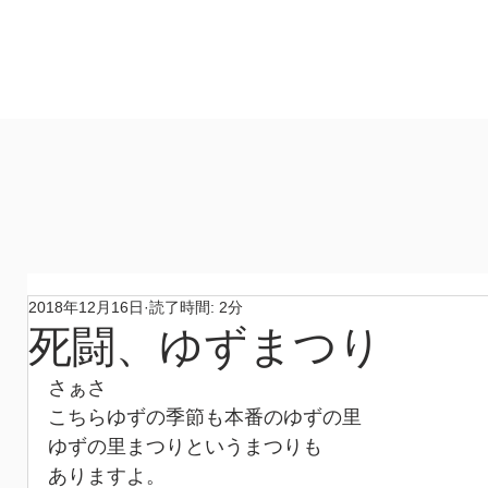
製作所
​ホーム
作品
コンセプト
材料
​製作所
2018年12月16日
読了時間: 2分
死闘、ゆずまつり
さぁさ
こちらゆずの季節も本番のゆずの里
ゆずの里まつりというまつりも
ありますよ。