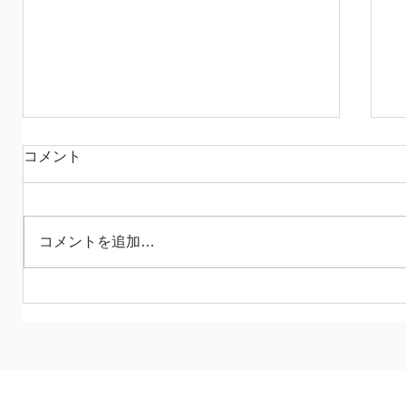
まだ紅葉樹だからよい
コメント
あの日、みんなでわーっとやった稲刈り
は 昨日、いよいよもみになりました 脱穀
機なんて、持っているわけもない私たち
コメントを追加…
に 近所のおじさんが 「明日するから」 と
声を掛けてくれて 急遽だったので、空い
ているメンバーでやってもらい 私はその
光景を目の当たりにできず...
育