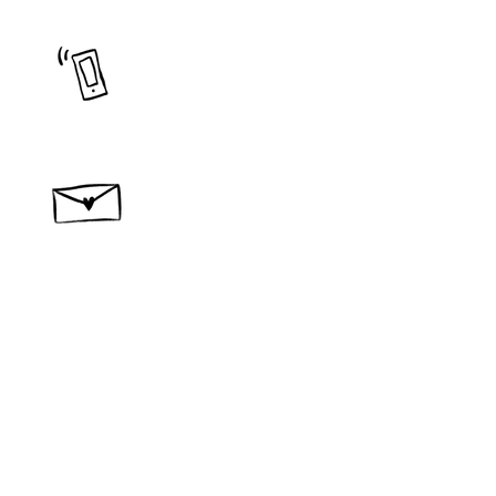
090-2255-0639
​問い合わせ・ご相談
作品
宿泊
new
コンセプト
材料
​製作所概要
カタログ
ブログ
レビュー
問い合わせ