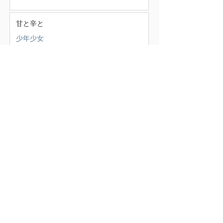
甘と辛と
少年少女
この頃
（388）
388件の記事
せいかつ部
（38）
38件の記事
お知らせ
（4）
4件の記事
少年少女
（147）
147件の記事
どうでもいいこと
（71）
71件の記事
ごはん
（18）
18件の記事
暮らす家
（17）
17件の記事
スナンタええとこ
（49）
49件の記事
食べるもの
（37）
37件の記事
本
（21）
21件の記事
仕事
（36）
36件の記事
エキサイティン
（9）
9件の記事
アレルギー
（2）
2件の記事