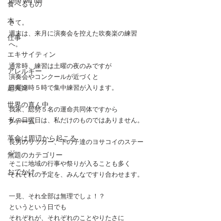
time will tell
食べるもの
本
さて。
週末は、来月に演奏会を控えた吹奏楽の練習
仕事
へ。
エキサイティン
通常時、練習は土曜の夜のみですが
アレルギー
演奏会やコンクールが近づくと
超夫婦
日曜９時５時で集中練習が入ります。
世界の真ん中
我家、総勢５名の運命共同体ですから
私の日曜日は、私だけのものではありません。
ファーム
革命は周辺から起こる
長男のサッカー、下の子達のヨサコイのステー
ジ
無題のカテゴリー
そこに地域の行事や祭りが入ることも多く
おでかけ
それぞれの予定を、みんなですり合わせます。
一見、それ全部は無理でしょ！？
というという日でも
それぞれが、それぞれのことやりたさに