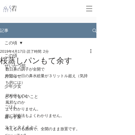
​
若林克友スナンタ製作所
記事
この頃
2019年4月17日
読了時間: 2分
この頃
桜蒸しパンもて余す
せいかつ部
数日鼻の調子が全開で
お知らせ
昨日は一日の鼻水総量が３リットル超え（気持
ち的には）
少年少女
花粉症なのか
どうでもいいこと
風邪なのか
ごはん
よくわかりません。
故に対処法もよくわかりません。
暮らす家
スナンタええとこ
考えるのも面倒で、全開のまま放置です。