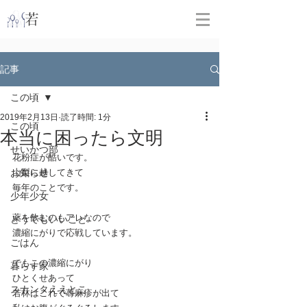
​
若林克友スナンタ製作所
記事
この頃
2019年2月13日
読了時間: 1分
この頃
本当に困ったら文明
せいかつ部
花粉症が酷いです。
お知らせ
山梨に越してきて
毎年のことです。
少年少女
薬を飲むのもアレなので
どうでもいいこと
濃縮にがりで応戦しています。
ごはん
でもこの濃縮にがり
暮らす家
ひとくせあって
スナンタええとこ
若林はこれで蕁麻疹が出て