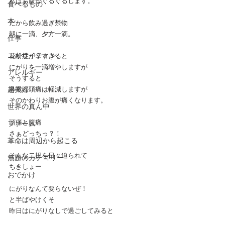
私はお腹がぐるぐるします。
食べるもの
本
だから飲み過ぎ禁物
朝に一滴、夕方一滴。
仕事
エキサイティン
花粉症が辛すぎると
にがりを一滴増やしますが
アレルギー
そうすると
超夫婦
鼻喉と頭痛は軽減しますが
そのかわりお腹が痛くなります。
世界の真ん中
頭痛と腹痛
ファーム
さぁどっちっ？！
革命は周辺から起こる
そんな二択を日々迫られて
無題のカテゴリー
ちきしょー
おでかけ
にがりなんて要らないぜ！
と半ばやけくそ
昨日はにがりなしで過ごしてみると