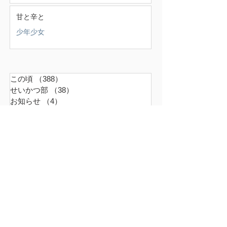
甘と辛と
少年少女
この頃
（388）
388件の記事
せいかつ部
（38）
38件の記事
お知らせ
（4）
4件の記事
少年少女
（147）
147件の記事
どうでもいいこと
（71）
71件の記事
ごはん
（18）
18件の記事
暮らす家
（17）
17件の記事
スナンタええとこ
（49）
49件の記事
食べるもの
（37）
37件の記事
本
（21）
21件の記事
仕事
（36）
36件の記事
エキサイティン
（9）
9件の記事
アレルギー
（2）
2件の記事
超夫婦
（6）
6件の記事