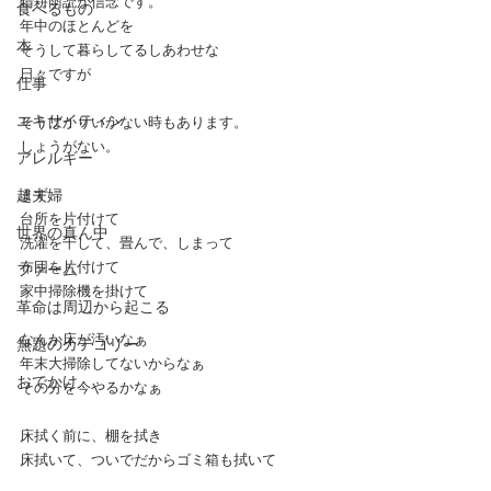
晴耕雨読が信念です。
食べるもの
年中のほとんどを
本
そうして暮らしてるしあわせな
日々ですが
仕事
エキサイティン
そうばかりいかない時もあります。
しょうがない。
アレルギー
超夫婦
まず
台所を片付けて
世界の真ん中
洗濯を干して、畳んで、しまって
布団を片付けて
ファーム
家中掃除機を掛けて
革命は周辺から起こる
なんか床が汚いなぁ
無題のカテゴリー
年末大掃除してないからなぁ
おでかけ
その分を今やるかなぁ
床拭く前に、棚を拭き
床拭いて、ついでだからゴミ箱も拭いて