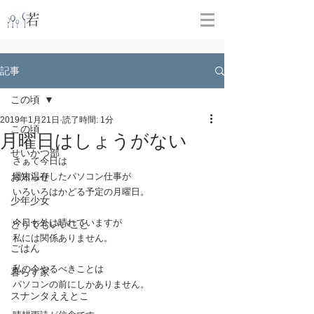
​
若林克友スナンタ製作所
記事
この頃
2019年1月21日
読了時間: 1分
この頃
月曜日はしょうがない
せいかつ部
さぁて今日は
お知らせ
週末温存したパソコン仕事が
いろいろはかどる予定の月曜日。
少年少女
今日も外は晴れていますが
どうでもいいこと
私には関係ありません。
ごはん
私の今やるべきことは
暮らす家
パソコンの前にしかありません。
スナンタええとこ