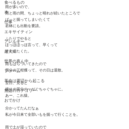
食べるもの
雨が多いので、
本
雨と雨の間、ちょっと晴れが続いたところで
ぱっと掘ってしまいたくて
仕事
若林にも出動を要請。
エキサイティン
ふたりでやると
アレルギー
ほっほほっほ言って、早くって
超夫婦
すぐくたくた。
世界の真ん中
雨もぱらついてきたので
四分の三程獲って、その日は退散。
ファーム
革命は周辺から起こる
翌日、見ると
残りの四分の一がぐちゃぐちゃに。
無題のカテゴリー
あー、これ猿。
おでかけ
分かってたんだなぁ
私が今日来て全部いもを掘って行くことを。
雨で土が湿っていたので