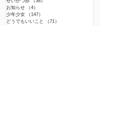
せいかつ部
（38）
38件の記事
お知らせ
（4）
4件の記事
少年少女
（147）
147件の記事
どうでもいいこと
（71）
71件の記事
ごはん
（18）
18件の記事
暮らす家
（17）
17件の記事
スナンタええとこ
（49）
49件の記事
食べるもの
（37）
37件の記事
本
（21）
21件の記事
仕事
（36）
36件の記事
エキサイティン
（9）
9件の記事
アレルギー
（2）
2件の記事
超夫婦
（6）
6件の記事
世界の真ん中
（45）
45件の記事
ファーム
（16）
16件の記事
革命は周辺から起こる
（9）
9件の記事
無題のカテゴリー
（0）
0件の記事
おでかけ
（2）
2件の記事
2025年10月
（3）
3件の記事