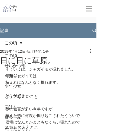
​
若林克友スナンタ製作所
記事
この頃
2019年7月12日
読了時間: 1分
この頃
日に日に草原。
せいかつ部
そういえば、ジャガイモが掘れました。
お知らせ
毎年ジャガイモは
植えればなんとなく掘れます。
少年少女
そこが好きっ♪
どうでもいいこと
ごはん
獣の被害が多い今年ですが
植えたてに何度か掘り起こされたくらいで
暮らす家
収穫はなんとかまともなくらい獲れたので
スナンタええとこ
めでたしです。