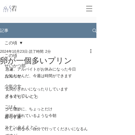
​
若林克友スナンタ製作所
記事
この頃
2024年10月23日
読了時間: 2分
この頃
卵が一個多いプリン
せいかつ部
急遽、アルバイトがお休みになった今日
お知らせ
なんだかんだ、今週は時間ができます
少年少女
玄関がきれいになったりしています
まぁよいでしょう。
どうでもいいこと
ごはん
少し微妙に、ちょっとだけ
路面が濡れているような今朝
暮らす家
スナンタええとこ
忙しい朝なら、自分で行ってくださいになるん