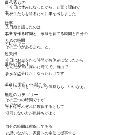
ですが
食べるもの
「今日は休みになったから」と言う理由で
本
高校生たちを送るために車を出しました
仕事
先日娘と話したのは
エキサイティン
お金を作る時間と、家庭を育てる時間と自分の
ための時間
アレルギー
その三つがあるよね、と。
超夫婦
今日はお金を作る時間がお休みになったから
世界の真ん中
なんだか宙に浮いた時間で、自由で
みんなに分けたくなったわけです
ファーム
革命は周辺から起こる
こういう日も、こういう気持ちも、いいなぁ。
無題のカテゴリー
その三つの時間ですが
おでかけ
それはそれぞれに確保するとして
混同しない方が気持ちがよく
自分の時間は確保してある
と思いながら、家庭への奉仕に従事する