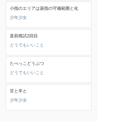
小指のエリアは薬指の守備範囲と化
少年少女
直前模試2回目
どうでもいいこと
たべっこどうぶつ
どうでもいいこと
甘と辛と
少年少女
この頃
（388）
388件の記事
せいかつ部
（38）
38件の記事