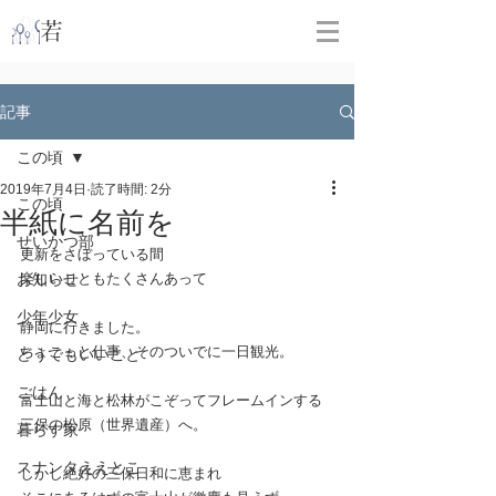
​
若林克友スナンタ製作所
記事
この頃
2019年7月4日
読了時間: 2分
この頃
半紙に名前を
せいかつ部
更新をさぼっている間
お知らせ
楽しいこともたくさんあって
少年少女
静岡に行きました。
ちょこっと仕事、そのついでに一日観光。
どうでもいいこと
ごはん
富士山と海と松林がこぞってフレームインする
三保の松原（世界遺産）へ。
暮らす家
スナンタええとこ
しかし絶好の三保日和に恵まれ