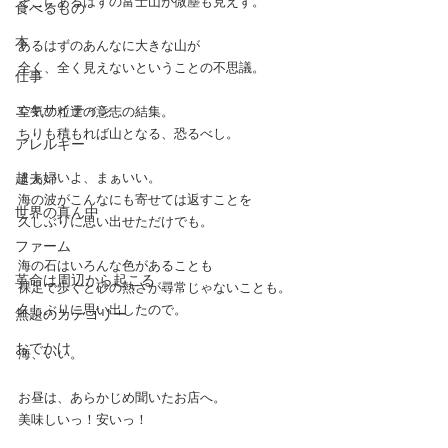
そこにあるはずの富士山が微塵も見えず。
食べるもの
本
あるはずのあんなに大きな山が
全く、全く見えないということの不思議。
仕事
エキサイティン
空気の粒達の意志の結集。
ちりも積もれば山となる、恐るべし。
アレルギー
超夫婦
まぁいいよ、まぁいい。
海の波がこんなにも寄せては返すことを
世界の真ん中
久しぶりに思い出せただけでも。
ファーム
海の石はいろんな色があることも
革命は周辺から起こる
裸足で歩くと砂の熱さが尋常じゃないことも。
久しぶりに思い出したので。
無題のカテゴリー
おでかけ
海、いい。
お昼は、あらかじめ聞いたお店へ。
美味しいっ！安いっ！