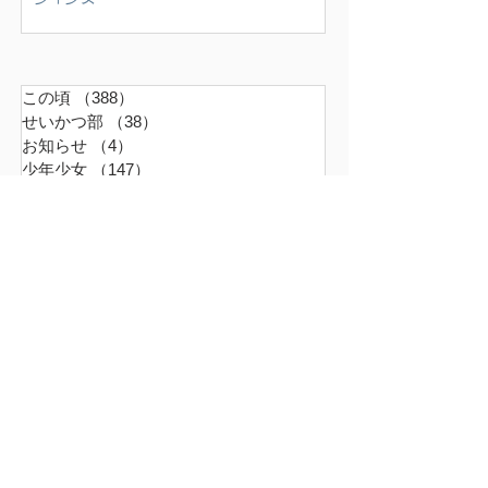
この頃
（388）
388件の記事
せいかつ部
（38）
38件の記事
お知らせ
（4）
4件の記事
少年少女
（147）
147件の記事
どうでもいいこと
（71）
71件の記事
ごはん
（18）
18件の記事
暮らす家
（17）
17件の記事
スナンタええとこ
（49）
49件の記事
食べるもの
（37）
37件の記事
本
（21）
21件の記事
仕事
（36）
36件の記事
エキサイティン
（9）
9件の記事
アレルギー
（2）
2件の記事
超夫婦
（6）
6件の記事
世界の真ん中
（45）
45件の記事
ファーム
（16）
16件の記事
革命は周辺から起こる
（9）
9件の記事