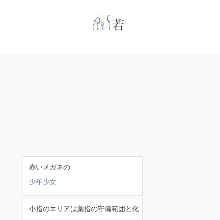
​
若林克友スナンタ
赤いメガネの
少年少女
小指のエリアは薬指の守備範囲と化