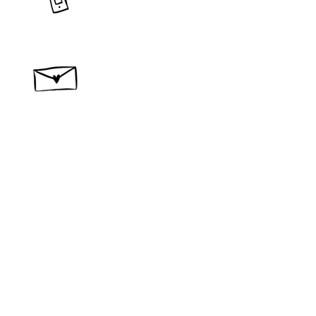
​問い合わせ・ご相談
作品
宿泊
new
コンセプト
材料
​製作所概要
カタログ
ブログ
レビュー
問い合わせ
スナンタ製作所
​〒400-0512
山梨県南巨摩郡富士川