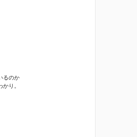
いるのか
わかり。
。