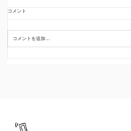
今日はオレンジ
コメント
ビックウェーブは突然にやってきて 私に
迫りますが、なんてことはない 受けてた
ちましょう 健康でよかった❤︎ さて 全然、
コメントを追加…
余裕が戻ってきませんが とても楽しくや
っています 何日も鉄骨に穴を開け続けた
り 大きなテーブルをつくったり だんだん
慣れてきたややこしい報告をつくったり...
と
090-2255-0639