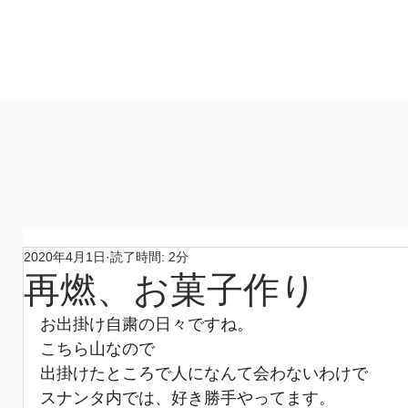
製作所
​ホーム
作品
コンセプト
材料
​製作所
2020年4月1日
読了時間: 2分
再燃、お菓子作り
お出掛け自粛の日々ですね。
こちら山なので
出掛けたところで人になんて会わないわけで
スナンタ内では、好き勝手やってます。