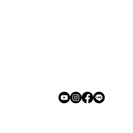
​ホーム
展示会
​若林克友