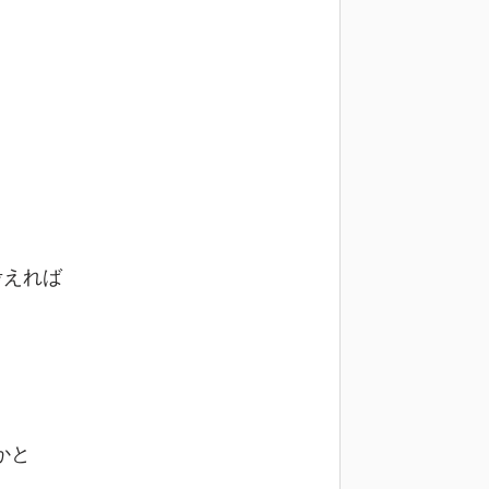
考えれば
かと