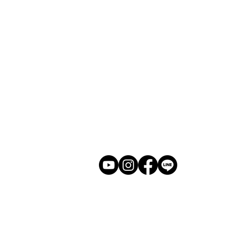
​ホーム
展示会
​若林克友