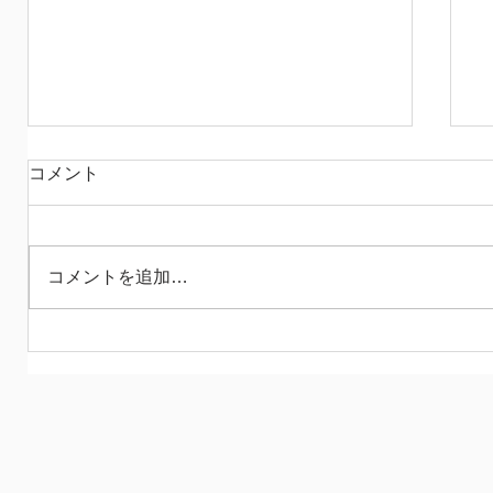
赤いメガネの
コメント
昨日、次男がバイクで転んで帰宅 猫を避
けたひとりゴケで済んで 本当に運が良か
ったね、という話なのですが たくさんの
コメントを追加…
キズパワーパッドと 少しの湿布で処置 今
日になって、思い出すのは 先日図書館で
借りてきた「筋肉図鑑」の存在で もっち
ゃんが痛めたのはどの筋肉かしら♪...
事