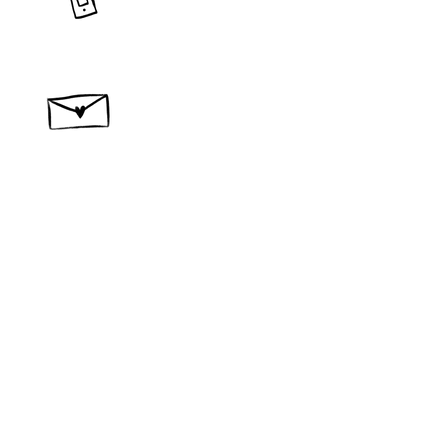
​問い合わせ・ご相談
作品
宿泊
new
コンセプト
材料
​製作所概要
カタログ
ブログ
レビュー
問い合わせ
スナンタ製作所
​〒400-0512
山梨県南巨摩郡富士川