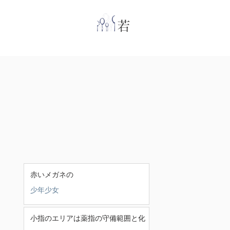
​
若林克友スナンタ
赤いメガネの
少年少女
小指のエリアは薬指の守備範囲と化