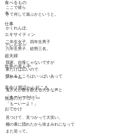
食べるもの
ここで彼ら
本
さて何して遊ぶかというと。
仕事
かくれんぼ。
エキサイティン
二年生女子、四年生男子
アレルギー
六年生男子、総勢三名。
超夫婦
我家、自慢じゃないですが
世界の真ん中
家だけは広いので
隠れるところはいっぱいあって
ファーム
革命は周辺から起こる
鬼さんが数を数える大きな声と
「もーいーかい！」
無題のカテゴリー
「もーいーよ！」
おでかけ
見つけて、見つかって大笑い。
棚の裏に隠れたから埃まみれになって
また笑って。