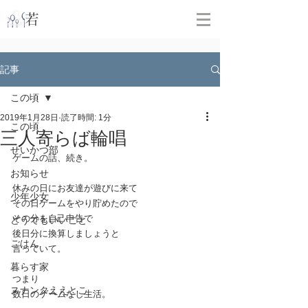
​
若林克友スナンタ製作所
記事
この頃
2019年1月28日
読了時間: 1分
この頃
三人寄らば輪唱
せいかつ部
ゲームの話、続き。
お知らせ
休みの日にお友達が遊びに来て
少年少女
その日ゲームをやり貯めたので
その分を自己申告で
どうでもいいこと
後日分に換算しましょうと
ごはん
言っていて。
暮らす家
つまり
スナンタええとこ
数日のゲームなし生活。