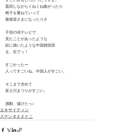
皿回しながらくねくね曲がったり
椅子を重ねていって
最後逆さまになったりさ
子供の頃テレビで
見たことがあったような
絵に描いたような中国雑技団
を、生でっ！
すごかったー
人ってすごいね、中国人がすごい。
そこまで含めて
富士川まつりがすごい。
感動、儲けたっ♪
エキサイティン
スナンタええとこ