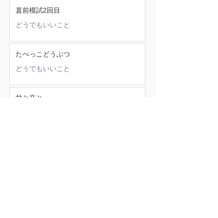
直前模試2回目
どうでもいいこと
たべっこどうぶつ
どうでもいいこと
甘と辛と
少年少女
この頃
（388）
388件の記事
せいかつ部
（38）
38件の記事
お知らせ
（4）
4件の記事
少年少女
（147）
147件の記事
どうでもいいこと
（71）
71件の記事
ごはん
（18）
18件の記事