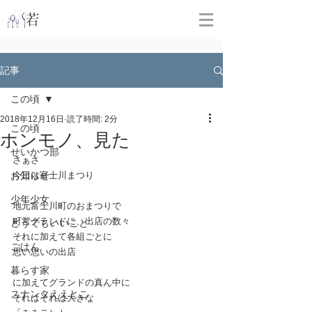
​
若林克友スナンタ製作所
記事
この頃
2018年12月16日
読了時間: 2分
この頃
ホンモノ、見た
せいかつ部
さぁさ
お知らせ
今日は富士川まつり
少年少女
地元富士川町のおまつりで
町営グランドに、出店の数々
どうでもいいこと
それに加えて各組ごとに
ごはん
思い思いの出店
暮らす家
に加えてグランドの真ん中に
スナンタええとこ
それはそれは大きな