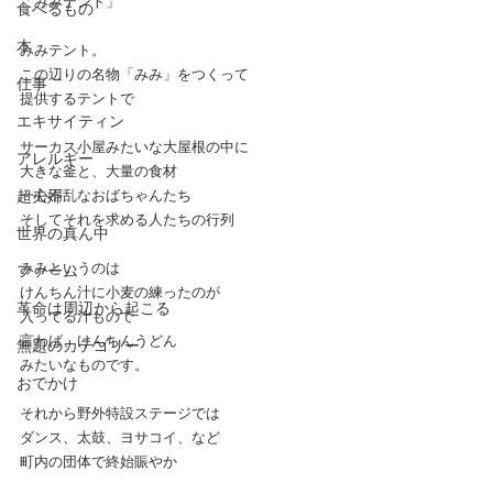
「みみテント」
食べるもの
本
みみテント。
この辺りの名物「みみ」をつくって
仕事
提供するテントで
エキサイティン
サーカス小屋みたいな大屋根の中に
アレルギー
大きな釜と、大量の食材
超夫婦
一心不乱なおばちゃんたち
そしてそれを求める人たちの行列
世界の真ん中
みみというのは
ファーム
けんちん汁に小麦の練ったのが
革命は周辺から起こる
入ってる汁もので
言わば、けんちんうどん
無題のカテゴリー
みたいなものです。
おでかけ
それから野外特設ステージでは
ダンス、太鼓、ヨサコイ、など
町内の団体で終始賑やか