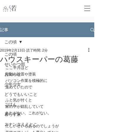
​
若林克友スナンタ製作所
記事
この頃
2019年2月13日
読了時間: 2分
この頃
ハウスキーパーの葛藤
せいかつ部
ここ半月ほど
お知らせ
彫刻の設置や塗装
パソコン作業を積極的に
少年少女
進めていたので
どうでもいいこと
ふと気が付くと
ごはん
家の中が錯乱していて
あれがない、これがない。
暮らす家
スナンタええとこ
忙しいせいもあるのでしょうが