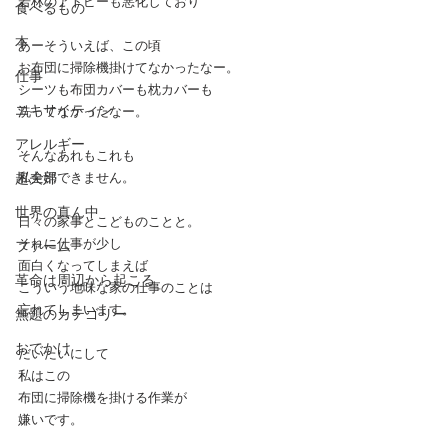
若林のアトピーも悪化しており
食べるもの
本
あーそういえば、この頃
お布団に掃除機掛けてなかったなー。
仕事
シーツも布団カバーも枕カバーも
エキサイティン
洗ってなかったなー。
アレルギー
そんなあれもこれも
超夫婦
私全部できません。
世界の真ん中
日々の家事とこどものことと。
それに仕事が少し
ファーム
面白くなってしまえば
革命は周辺から起こる
こういう地味な家の仕事のことは
忘れてしまいます。
無題のカテゴリー
おでかけ
だいたいにして
私はこの
布団に掃除機を掛ける作業が
嫌いです。