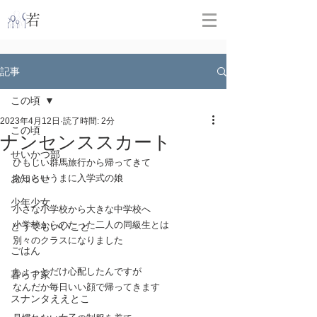
​
若林克友スナンタ製作所
記事
この頃
2023年4月12日
読了時間: 2分
この頃
ナンセンススカート
せいかつ部
ひもじい群馬旅行から帰ってきて
お知らせ
あっというまに入学式の娘
少年少女
小さな小学校から大きな中学校へ
小学校からのたった二人の同級生とは
どうでもいいこと
別々のクラスになりました
ごはん
ちょっとだけ心配したんですが
暮らす家
なんだか毎日いい顔で帰ってきます
スナンタええとこ