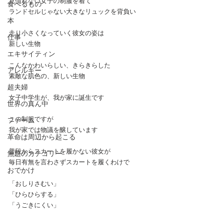
見慣れない女子の制服を着て
食べるもの
ランドセルじゃない大きなリュックを背負い
本
走り小さくなっていく彼女の姿は
仕事
新しい生物
エキサイティン
こんなかわいらしい、きらきらした
アレルギー
素敵な肌色の、新しい生物
超夫婦
女子中学生が、我が家に誕生です
世界の真ん中
この制服ですが
ファーム
我が家では物議を醸しています
革命は周辺から起こる
普段からスカートを履かない彼女が
無題のカテゴリー
毎日有無を言わさずスカートを履くわけで
おでかけ
「おしりさむい」
「ひらひらする」
「うごきにくい」