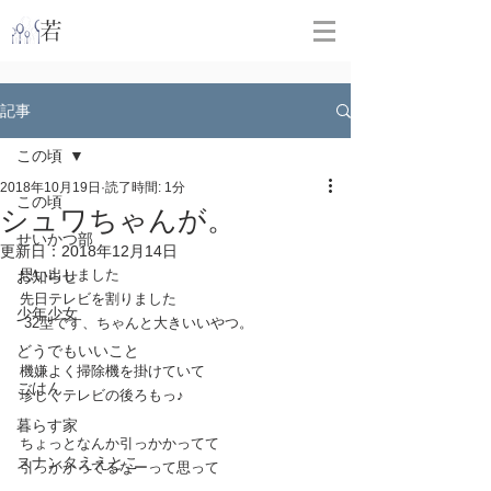
​
若林克友スナンタ製作所
記事
この頃
2018年10月19日
読了時間: 1分
この頃
シュワちゃんが。
せいかつ部
更新日：
2018年12月14日
思い出しました
お知らせ
先日テレビを割りました
少年少女
 32型です、ちゃんと大きいいやつ。  
どうでもいいこと
機嫌よく掃除機を掛けていて 
ごはん
珍しくテレビの後ろもっ♪
暮らす家
ちょっとなんか引っかかってて 
スナンタええとこ
引っかかってるなーって思って  