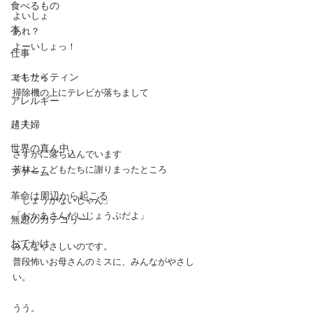
食べるもの
よいしょ 
本
あれ？
よーいしょっ！
仕事
エキサイティン
そしたら 
掃除機の上にテレビが落ちまして
アレルギー
！！  
超夫婦
世界の真ん中
さすがに落ち込んでいます
若林とこどもたちに謝りまったところ  
ファーム
革命は周辺から起こる
「しょうがないじゃん」 
「おかあさんだいじょうぶだよ」  
無題のカテゴリー
おでかけ
みんなやさしいのです。 
普段怖いお母さんのミスに、みんながやさし
い。  
うう。  